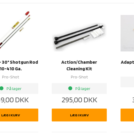
 - 30" Shotgun Rod
Action/Chamber
Adapte
10-410 Ga.
Cleaning Kit
Pro-Shot
Pro-Shot
rightness_1
brightness_1
På lager
På lager
9,00
DKK
295,00
DKK
LÆG I KURV
LÆG I KURV