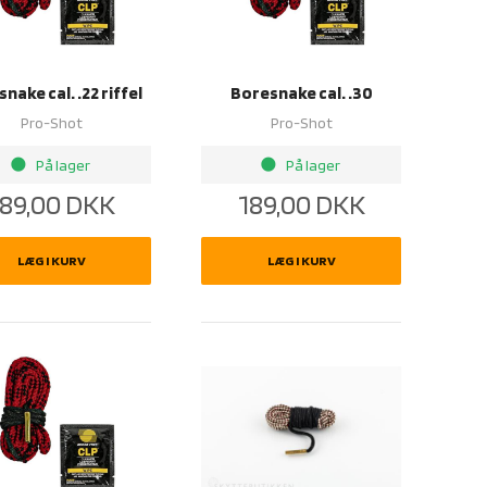
nake cal. .22 riffel
Boresnake cal. .30
Pro-Shot
Pro-Shot
brightness_1
brightness_1
På lager
På lager
89,00
DKK
189,00
DKK
LÆG I KURV
LÆG I KURV