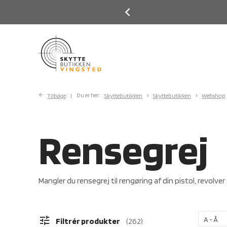
Previous
Next
Tilbage
Du er her:
Skyttebutikken
Skyttebutikken
Webshop
Rensegrej
Mangler du rensegrej til rengøring af din pistol, revolver
tune
Filtrér produkter
262