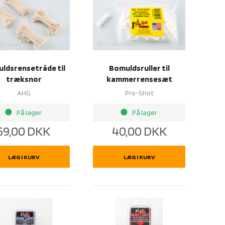
ldsrensetråde til
Bomuldsruller til
træksnor
kammerrensesæt
AHG
Pro-Shot
brightness_1
brightness_1
På lager
På lager
59,00
DKK
40,00
DKK
LÆG I KURV
LÆG I KURV