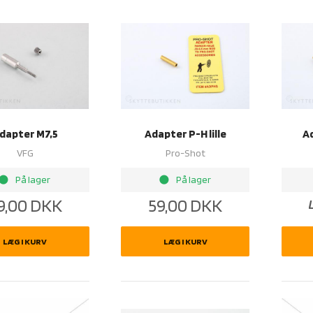
dapter M7,5
Adapter P-H lille
A
VFG
Pro-Shot
rightness_1
brightness_1
På lager
På lager
9,00
DKK
59,00
DKK
LÆG I KURV
LÆG I KURV