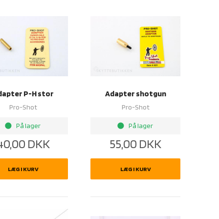
dapter P-H stor
Adapter shotgun
Pro-Shot
Pro-Shot
brightness_1
brightness_1
På lager
På lager
40,00
DKK
55,00
DKK
LÆG I KURV
LÆG I KURV