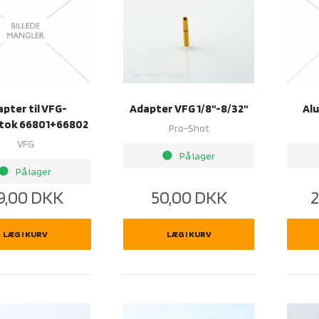
pter til VFG-
Adapter VFG 1/8''-8/32''
Alu
tok 66801+66802
Pro-Shot
VFG
brightness_1
På lager
rightness_1
På lager
9,00
DKK
50,00
DKK
2
LÆG I KURV
LÆG I KURV