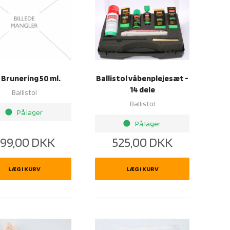
 Brunering 50 ml.
Ballistol våbenplejesæt -
14 dele
Ballistol
Ballistol
brightness_1
På lager
brightness_1
På lager
99,00
DKK
525,00
DKK
LÆG I KURV
LÆG I KURV