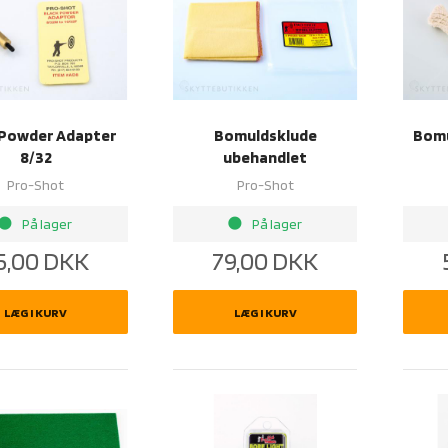
 Powder Adapter
Bomuldsklude
Bomu
8/32
ubehandlet
Pro-Shot
Pro-Shot
rightness_1
brightness_1
På lager
På lager
5,00
DKK
79,00
DKK
LÆG I KURV
LÆG I KURV