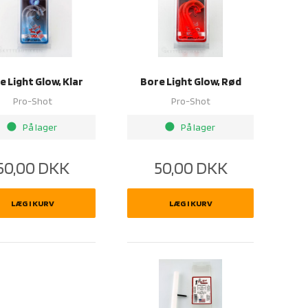
e Light Glow, Klar
Bore Light Glow, Rød
Pro-Shot
Pro-Shot
brightness_1
brightness_1
På lager
På lager
50,00
DKK
50,00
DKK
LÆG I KURV
LÆG I KURV