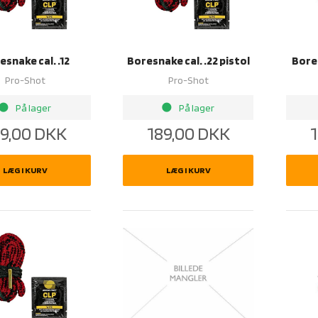
esnake cal. .12
Boresnake cal. .22 pistol
Bores
Pro-Shot
Pro-Shot
rightness_1
brightness_1
På lager
På lager
9,00
DKK
189,00
DKK
1
LÆG I KURV
LÆG I KURV