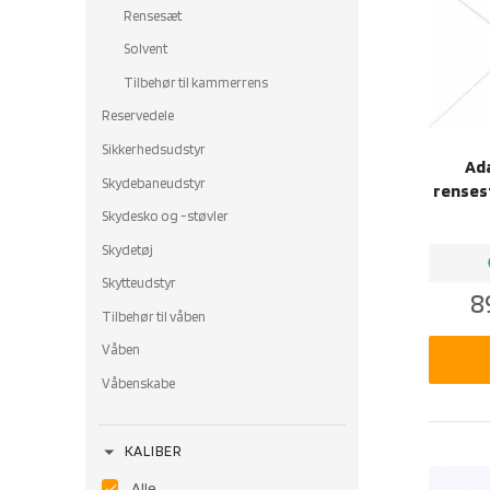
Rensesæt
Solvent
Tilbehør til kammerrens
Reservedele
Sikkerhedsudstyr
Ada
Skydebaneudstyr
renses
Skydesko og -støvler
Skydetøj
b
Skytteudstyr
8
Tilbehør til våben
Våben
Våbenskabe
arrow_drop_down
KALIBER
Alle