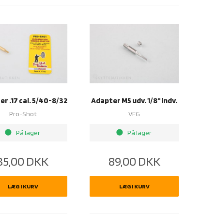
r .17 cal. 5/40-8/32
Adapter M5 udv. 1/8'' indv.
Pro-Shot
VFG
brightness_1
brightness_1
På lager
På lager
35,00
DKK
89,00
DKK
LÆG I KURV
LÆG I KURV