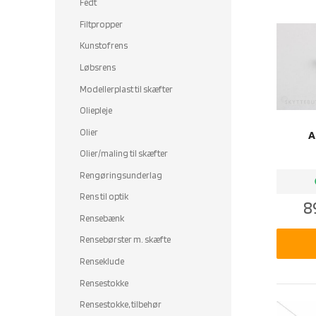
Fedt
Filtpropper
Kunstofrens
Løbsrens
Modellerplast til skæfter
Oliepleje
Olier
A
Olier/maling til skæfter
Rengøringsunderlag
b
Rens til optik
8
Rensebænk
Rensebørster m. skæfte
Renseklude
Rensestokke
Rensestokke, tilbehør