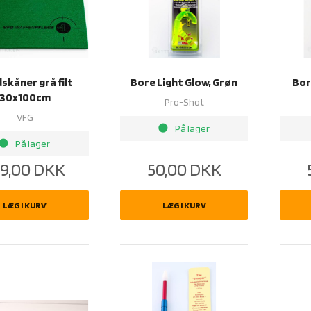
skåner grå filt
Bore Light Glow, Grøn
Bor
30x100cm
Pro-Shot
VFG
brightness_1
På lager
rightness_1
På lager
9,00
DKK
50,00
DKK
LÆG I KURV
LÆG I KURV