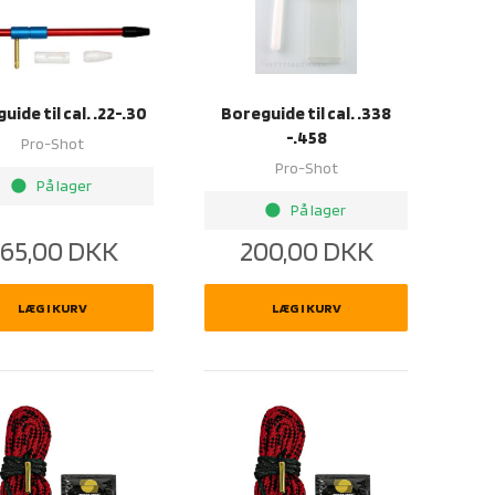
uide til cal. .22-.30
Boreguide til cal. .338
-.458
Pro-Shot
Pro-Shot
brightness_1
På lager
brightness_1
På lager
65,00
DKK
200,00
DKK
LÆG I KURV
LÆG I KURV