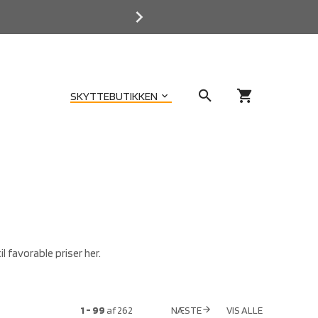
search
shopping_cart
SKYTTEBUTIKKEN
keyboard_arrow_down
l favorable priser her.
1 - 99
af
262
NÆSTE
VIS ALLE
arrow_forward