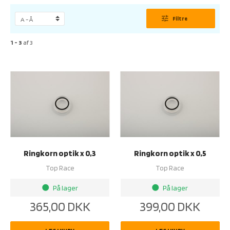
tune
Filtre
1 - 3
af
3
Ringkorn optik x 0,3
Ringkorn optik x 0,5
Top Race
Top Race
På lager
På lager
brightness_1
brightness_1
365,00
DKK
399,00
DKK