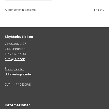
Alle priser er inkl. moms
1 - 3
af
3
Skyttebutikken
Vingstedvej 27
7182 Bredsten
Tlf. 76 65 67 00
butik@skbf.dk
Åbningstider
Udleveringssteder
CVR. nr. 44953048
Informationer