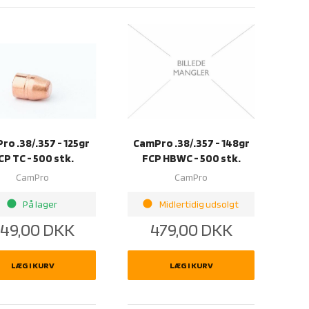
ro .38/.357 - 125gr
CamPro .38/.357 - 148gr
CP TC - 500 stk.
FCP HBWC - 500 stk.
CamPro
CamPro
brightness_1
brightness_1
På lager
Midlertidig udsolgt
49,00
DKK
479,00
DKK
LÆG I KURV
LÆG I KURV