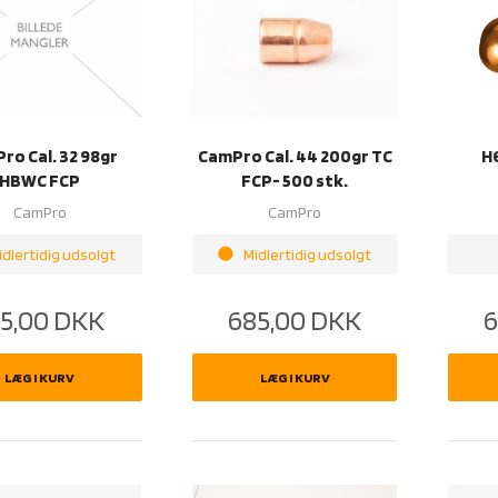
ro Cal. 32 98gr
CamPro Cal. 44 200gr TC
H
HBWC FCP
FCP- 500 stk.
CamPro
CamPro
brightness_1
idlertidig udsolgt
Midlertidig udsolgt
5,00
DKK
685,00
DKK
6
LÆG I KURV
LÆG I KURV