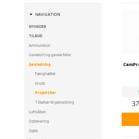
arrow_drop_down
NAVIGATION
NYHEDER
TILBUD
Ammunition
Gavekort og gaveartikler
CamPro 
Genladning
Fænghætter
Krudt
b
Projektiler
37
Tilbehør til genladning
Luftvåben
Opbevaring
Optik