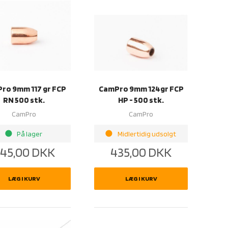
ro 9mm 117 gr FCP
CamPro 9mm 124gr FCP
RN 500 stk.
HP - 500 stk.
CamPro
CamPro
brightness_1
brightness_1
På lager
Midlertidig udsolgt
45,00
DKK
435,00
DKK
LÆG I KURV
LÆG I KURV