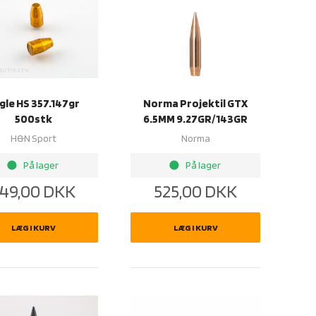
gle HS 357.147gr
Norma Projektil GTX
500stk
6.5MM 9.27GR/143GR
H&N Sport
Norma
brightness_1
brightness_1
På lager
På lager
49,00
DKK
525,00
DKK
LÆG I KURV
LÆG I KURV