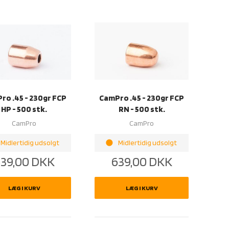
ro .45 - 230gr FCP
CamPro .45 - 230gr FCP
HP - 500 stk.
RN - 500 stk.
CamPro
CamPro
brightness_1
Midlertidig udsolgt
Midlertidig udsolgt
39,00
DKK
639,00
DKK
LÆG I KURV
LÆG I KURV