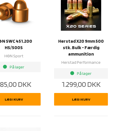
&N SWC 451.200
Herstad X20 9mm 500
HS/500S
stk. Bulk - Færdig
ammunition
H&N Sport
Herstad Performance
brightness_1
På lager
brightness_1
På lager
85,00
DKK
1.299,00
DKK
LÆG I KURV
LÆG I KURV