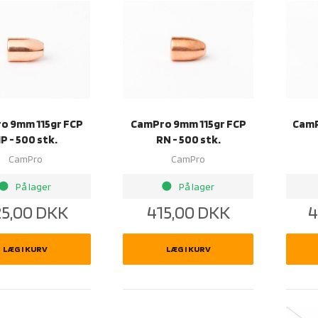
o 9mm 115gr FCP
CamPro 9mm 115gr FCP
CamP
P - 500 stk.
RN - 500 stk.
CamPro
CamPro
rightness_1
brightness_1
På lager
På lager
5,00
DKK
415,00
DKK
4
LÆG I KURV
LÆG I KURV