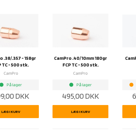
 .38/.357 - 158gr
CamPro .40/10mm 180gr
CamP
 TC - 500 stk.
FCP TC - 500 stk.
CamPro
CamPro
rightness_1
brightness_1
brightness_1
På lager
På lager
9,00
DKK
495,00
DKK
6
LÆG I KURV
LÆG I KURV