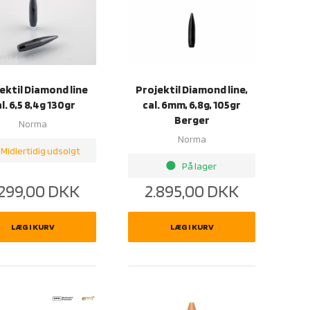
ektil Diamond line
Projektil Diamond line,
l. 6,5 8,4g 130gr
cal. 6mm, 6,8g, 105gr
Berger
Norma
Norma
Midlertidig udsolgt
brightness_1
På lager
.299,00
DKK
2.895,00
DKK
LÆG I KURV
LÆG I KURV