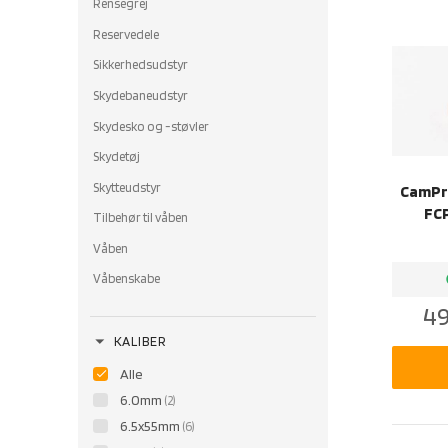
Rensegrej
Reservedele
Sikkerhedsudstyr
Skydebaneudstyr
Skydesko og -støvler
Skydetøj
Skytteudstyr
CamPro
FCP
Tilbehør til våben
Våben
b
Våbenskabe
49
arrow_drop_down
KALIBER
Alle
6.0mm
(2)
6.5x55mm
(6)