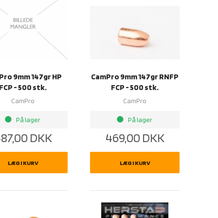
Pro 9mm 147gr HP
CamPro 9mm 147gr RNFP
FCP - 500 stk.
FCP - 500 stk.
CamPro
CamPro
brightness_1
brightness_1
På lager
På lager
87,00
DKK
469,00
DKK
LÆG I KURV
LÆG I KURV