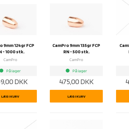
o 9mm 124gr FCP
CamPro 9mm 135gr FCP
Cam
N - 1000 stk.
RN - 500 stk.
CamPro
CamPro
rightness_1
brightness_1
På lager
På lager
9,00
DKK
475,00
DKK
4
LÆG I KURV
LÆG I KURV