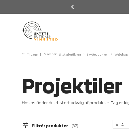
Previous
Next
Tilbage
Du er her:
Skyttebutikken
Skyttebutikken
Webshop
Projektiler
Hos os finder du et stort udvalg af produkter. Tag et kig
tune
Filtrér produkter
37