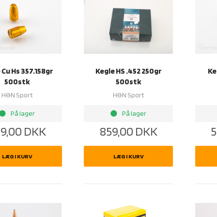
 Cu Hs 357.158gr
Kegle HS .452 250gr
Ke
500stk
500stk
H&N Sport
H&N Sport
rightness_1
brightness_1
På lager
På lager
9,00
DKK
859,00
DKK
5
LÆG I KURV
LÆG I KURV