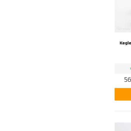
Kegle
b
56