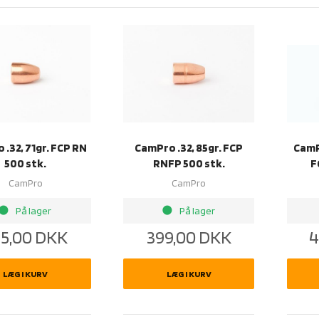
.32, 71gr. FCP RN
CamPro .32, 85gr. FCP
CamP
500 stk.
RNFP 500 stk.
F
CamPro
CamPro
rightness_1
brightness_1
På lager
På lager
5,00
DKK
399,00
DKK
4
LÆG I KURV
LÆG I KURV