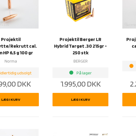
Projektil
Projektil Berger LR
Proj
tte/Rekrutt cal.
Hybrid Target .30 215gr -
ca
 HP 6,5 g 100 gr
250 stk
Norma
BERGER
brightness_1
brightness_1
idlertidig udsolgt
På lager
999,00
DKK
1.995,00
DKK
2
LÆG I KURV
LÆG I KURV