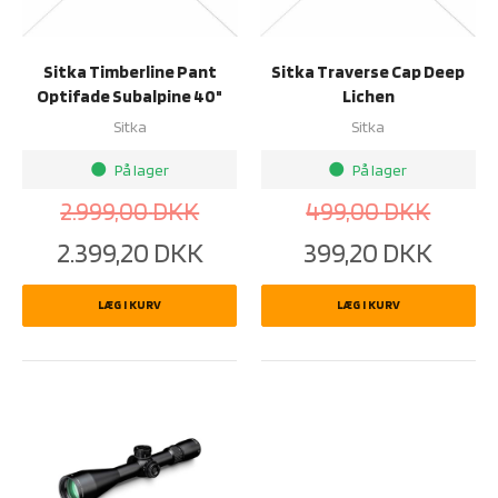
Sitka Timberline Pant
Sitka Traverse Cap Deep
Optifade Subalpine 40"
Lichen
Sitka
Sitka
På lager
På lager
brightness_1
brightness_1
2.999,00
DKK
499,00
DKK
2.399,20
DKK
399,20
DKK
LÆG I KURV
LÆG I KURV