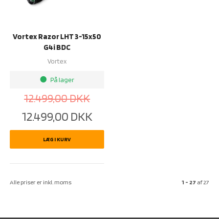
Vortex Razor LHT 3-15x50
G4i BDC
Vortex
På lager
brightness_1
12.499,00
DKK
12.499,00
DKK
LÆG I KURV
Alle priser er inkl. moms
1 - 27
af
27