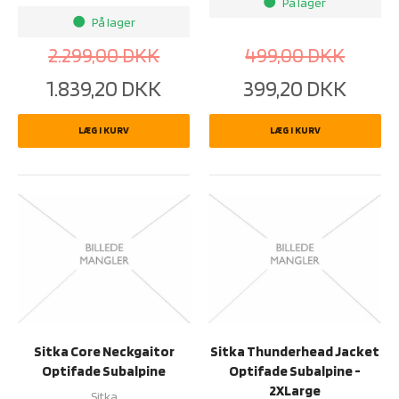
På lager
brightness_1
På lager
brightness_1
2.299,00
DKK
499,00
DKK
1.839,20
DKK
399,20
DKK
LÆG I KURV
LÆG I KURV
Sitka Core Neckgaitor
Sitka Thunderhead Jacket
Optifade Subalpine
Optifade Subalpine -
2XLarge
Sitka