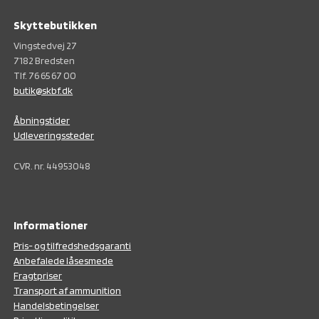
Skyttebutikken
Vingstedvej 27
7182 Bredsten
Tlf. 76 65 67 00
butik@skbf.dk
Åbningstider
Udleveringssteder
CVR. nr. 44953048
Informationer
Pris- og tilfredshedsgaranti
Anbefalede låsesmede
Fragtpriser
Transport af ammunition
Handelsbetingelser