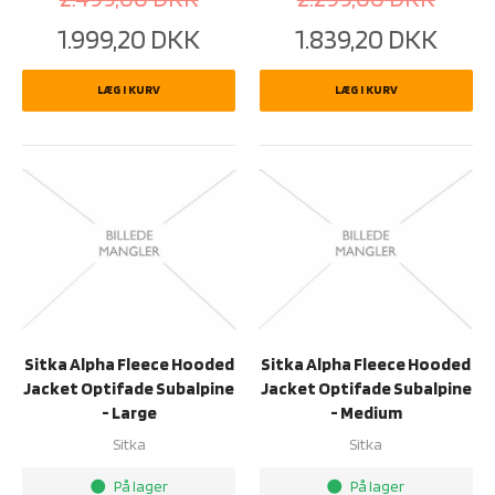
1.999,20
DKK
1.839,20
DKK
LÆG I KURV
LÆG I KURV
Sitka Alpha Fleece Hooded
Sitka Alpha Fleece Hooded
Jacket Optifade Subalpine
Jacket Optifade Subalpine
- Large
- Medium
Sitka
Sitka
På lager
På lager
brightness_1
brightness_1