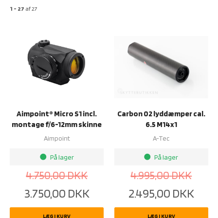
1 - 27
af
27
Aimpoint® Micro S1 incl.
Carbon 02 lyddæmper cal.
montage f/6-12mm skinne
6.5 M14x1
Aimpoint
A-Tec
På lager
På lager
brightness_1
brightness_1
4.750,00
DKK
4.995,00
DKK
3.750,00
DKK
2.495,00
DKK
LÆG I KURV
LÆG I KURV