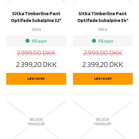
Sitka Timberline Pant
Sitka Timberline Pant
Optifade Subalpine 32"
Optifade Subalpine 34"
Sitka
Sitka
På lager
På lager
brightness_1
brightness_1
2.999,00
DKK
2.999,00
DKK
2.399,20
DKK
2.399,20
DKK
LÆG I KURV
LÆG I KURV