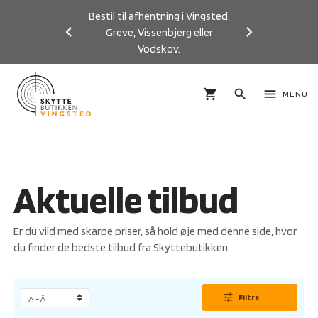
Bestil til afhentning i Vingsted,
Greve, Vissenbjerg eller
Vodskov.
Previous
Next
shopping_cart
search
menu
MENU
Aktuelle tilbud
Er du vild med skarpe priser, så hold øje med denne side, hvor
du finder de bedste tilbud fra Skyttebutikken.
tune
Filtre