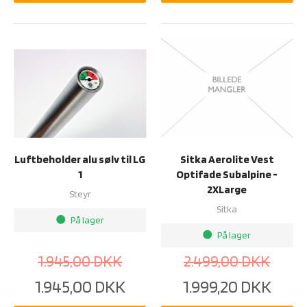
Luftbeholder alu sølv til LG
Sitka Aerolite Vest
1
Optifade Subalpine -
2XLarge
Steyr
Sitka
På lager
brightness_1
På lager
brightness_1
1.945,00
DKK
2.499,00
DKK
1.945,00
DKK
1.999,20
DKK