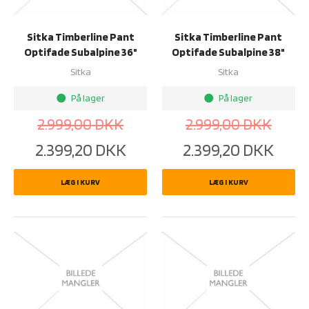
Sitka Timberline Pant
Sitka Timberline Pant
Optifade Subalpine 36"
Optifade Subalpine 38"
Sitka
Sitka
På lager
På lager
brightness_1
brightness_1
2.999,00
DKK
2.999,00
DKK
2.399,20
DKK
2.399,20
DKK
LÆG I KURV
LÆG I KURV