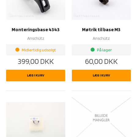
Monteringsbase 4343
Møtrik til base M3
Anschütz
Anschütz
Midlertidig udsolgt
På lager
brightness_1
brightness_1
399,00
DKK
60,00
DKK
LÆG I KURV
LÆG I KURV