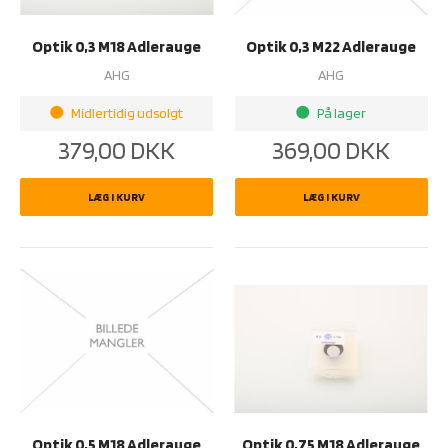
Optik 0,3 M18 Adlerauge
Optik 0,3 M22 Adlerauge
AHG
AHG
Midlertidig udsolgt
På lager
brightness_1
brightness_1
379,00
DKK
369,00
DKK
LÆG I KURV
LÆG I KURV
Optik 0,5 M18 Adlerauge
Optik 0,75 M18 Adlerauge