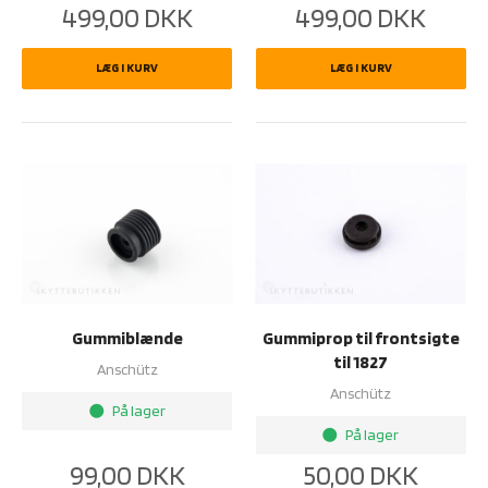
499,00
DKK
499,00
DKK
LÆG I KURV
LÆG I KURV
Gummiblænde
Gummiprop til frontsigte
til 1827
Anschütz
Anschütz
På lager
brightness_1
På lager
brightness_1
99,00
DKK
50,00
DKK