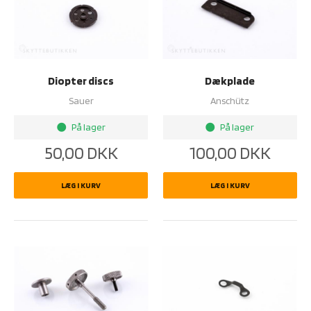
Diopter discs
Dækplade
Sauer
Anschütz
På lager
På lager
brightness_1
brightness_1
50,00
DKK
100,00
DKK
LÆG I KURV
LÆG I KURV