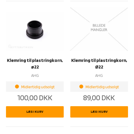
Klemring til plastringkorn,
Klemring til plastringkorn,
ø22
Ø22
AHG
AHG
Midlertidig udsolgt
Midlertidig udsolgt
brightness_1
brightness_1
100,00
DKK
89,00
DKK
LÆG I KURV
LÆG I KURV