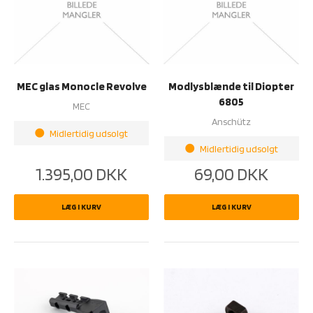
MEC glas Monocle Revolve
Modlysblænde til Diopter
6805
MEC
Anschütz
Midlertidig udsolgt
brightness_1
Midlertidig udsolgt
brightness_1
1.395,00
DKK
69,00
DKK
LÆG I KURV
LÆG I KURV