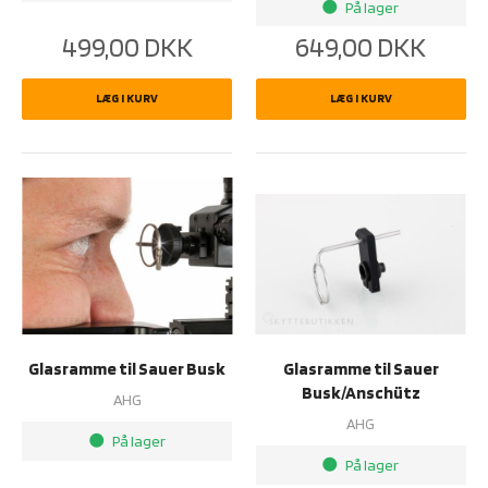
På lager
brightness_1
499,00
DKK
649,00
DKK
LÆG I KURV
LÆG I KURV
Glasramme til Sauer Busk
Glasramme til Sauer
Busk/Anschütz
AHG
AHG
På lager
brightness_1
På lager
brightness_1