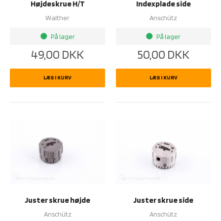
Højdeskrue H/T
Indexplade side
Walther
Anschütz
På lager
På lager
brightness_1
brightness_1
49,00
DKK
50,00
DKK
LÆG I KURV
LÆG I KURV
Juster skrue højde
Juster skrue side
Anschütz
Anschütz