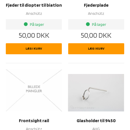
Fjeder til diopter til biatlon
Fjederplade
Anschütz
Anschütz
På lager
På lager
brightness_1
brightness_1
50,00
DKK
50,00
DKK
LÆG I KURV
LÆG I KURV
Frontsight rail
Glasholder til 9450
Anschütz
AHG