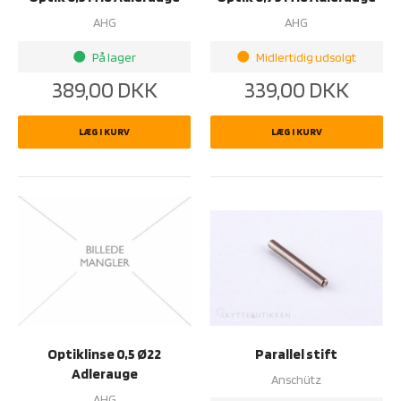
AHG
AHG
På lager
Midlertidig udsolgt
brightness_1
brightness_1
389,00
DKK
339,00
DKK
LÆG I KURV
LÆG I KURV
Optiklinse 0,5 Ø22
Parallel stift
Adlerauge
Anschütz
AHG