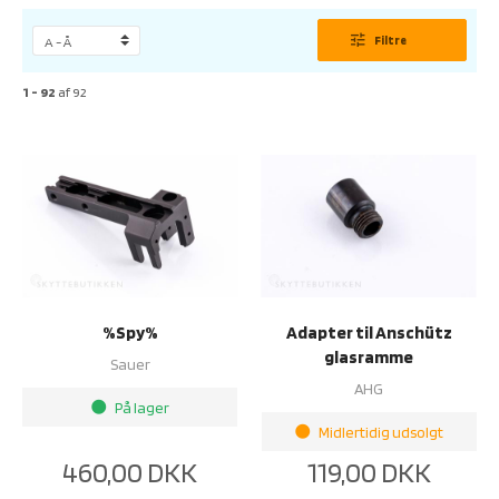
tune
Filtre
1 - 92
af
92
%Spy%
Adapter til Anschütz
glasramme
Sauer
AHG
På lager
brightness_1
Midlertidig udsolgt
brightness_1
460,00
DKK
119,00
DKK