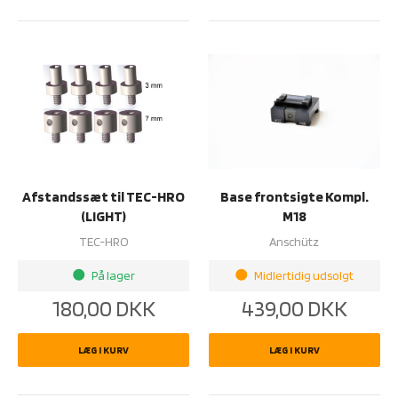
Afstandssæt til TEC-HRO
Base frontsigte Kompl.
(LIGHT)
M18
TEC-HRO
Anschütz
På lager
Midlertidig udsolgt
brightness_1
brightness_1
180,00
DKK
439,00
DKK
LÆG I KURV
LÆG I KURV