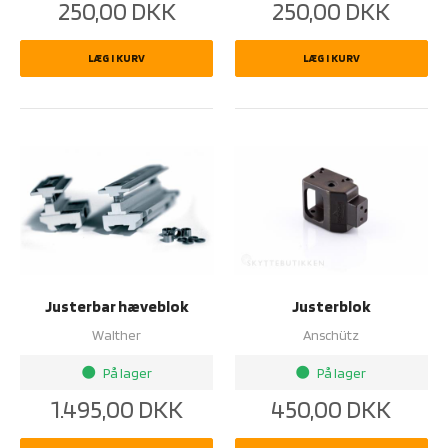
250,00
DKK
250,00
DKK
LÆG I KURV
LÆG I KURV
Justerbar hæveblok
Justerblok
Walther
Anschütz
På lager
På lager
brightness_1
brightness_1
1.495,00
DKK
450,00
DKK