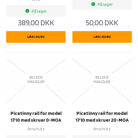
På lager
brightness_1
På lager
brightness_1
389,00
DKK
50,00
DKK
LÆG I KURV
LÆG I KURV
Picatinny rail for model
Picatinny rail for model
1710 med skruer 0-MOA
1710 med skruer 20-MOA
Anschütz
Anschütz