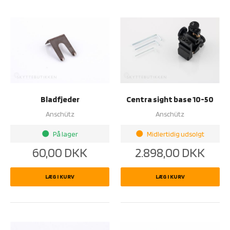
Bladfjeder
Centra sight base 10-50
Anschütz
Anschütz
På lager
Midlertidig udsolgt
brightness_1
brightness_1
60,00
DKK
2.898,00
DKK
LÆG I KURV
LÆG I KURV