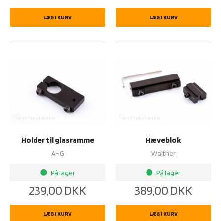
LÆG I KURV
LÆG I KURV
Holder til glasramme
Hæveblok
AHG
Walther
På lager
På lager
brightness_1
brightness_1
239,00
DKK
389,00
DKK
LÆG I KURV
LÆG I KURV