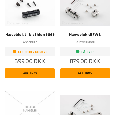
Hæveblok til biathlon 6866
Hæveblok til FWB
Anschütz
Feinwerkbau
Midlertidig udsolgt
På lager
brightness_1
brightness_1
399,00
DKK
879,00
DKK
LÆG I KURV
LÆG I KURV