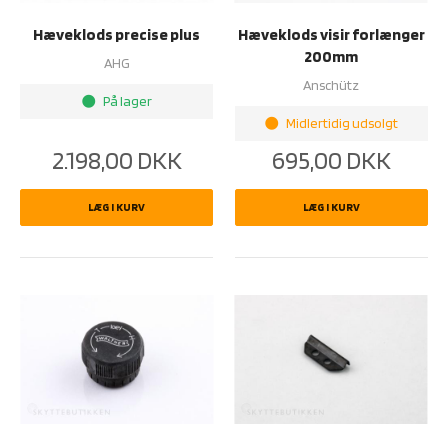
Hæveklods precise plus
Hæveklods visir forlænger
200mm
AHG
Anschütz
På lager
brightness_1
Midlertidig udsolgt
brightness_1
2.198,00
DKK
695,00
DKK
LÆG I KURV
LÆG I KURV