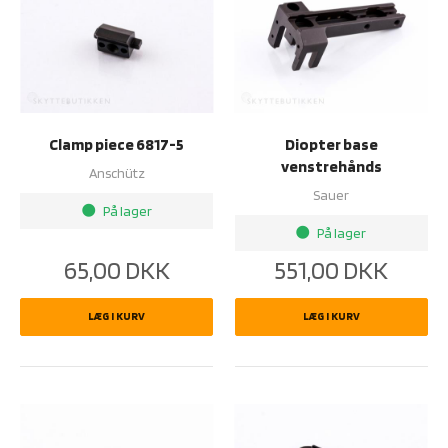
Clamp piece 6817-5
Diopter base
venstrehånds
Anschütz
Sauer
På lager
brightness_1
På lager
brightness_1
65,00
DKK
551,00
DKK
LÆG I KURV
LÆG I KURV