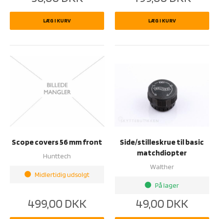
LÆG I KURV
LÆG I KURV
Scope covers 56 mm front
Side/stilleskrue til basic
matchdiopter
Hunttech
Walther
Midlertidig udsolgt
brightness_1
På lager
brightness_1
499,00
DKK
49,00
DKK