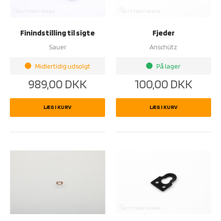
Finindstilling til sigte
Fjeder
Sauer
Anschütz
Midlertidig udsolgt
På lager
brightness_1
brightness_1
989,00
DKK
100,00
DKK
LÆG I KURV
LÆG I KURV