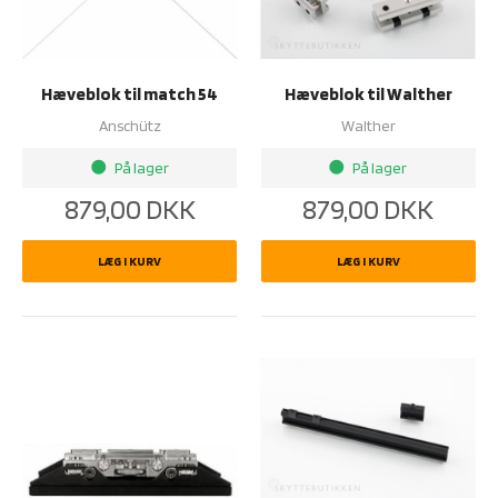
Hæveblok til match 54
Hæveblok til Walther
Anschütz
Walther
På lager
På lager
brightness_1
brightness_1
879,00
DKK
879,00
DKK
LÆG I KURV
LÆG I KURV