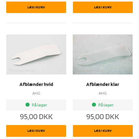
LÆG I KURV
LÆG I KURV
Afblænder hvid
Afblænder klar
AHG
AHG
På lager
På lager
brightness_1
brightness_1
95,00
DKK
95,00
DKK
LÆG I KURV
LÆG I KURV