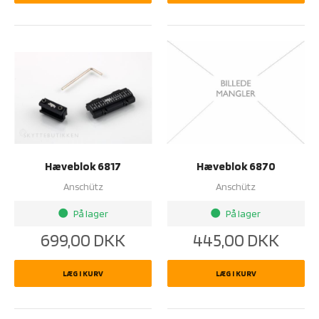
Hæveblok 6817
Hæveblok 6870
Anschütz
Anschütz
På lager
På lager
brightness_1
brightness_1
699,00
DKK
445,00
DKK
LÆG I KURV
LÆG I KURV