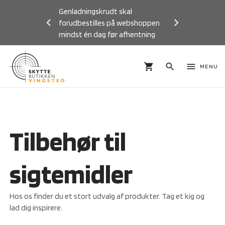
Genladningskrudt skal
forudbestilles på webshoppen
mindst én dag før afhentning
Previous
Next
shopping_cart
search
menu
MENU
Tilbehør til
sigtemidler
Hos os finder du et stort udvalg af produkter. Tag et kig og
lad dig inspirere.