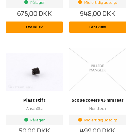
På lager
Midlertidig udsolgt
brightness_1
brightness_1
675,00
DKK
948,00
DKK
LÆG I KURV
LÆG I KURV
Plast stift
Scope covers 45 mm rear
Anschütz
Hunttech
På lager
Midlertidig udsolgt
brightness_1
brightness_1
50,00
DKK
499,00
DKK