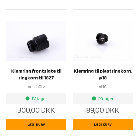
Klemring frontsigte til
Klemring til plastringkorn,
ringkorn til 1827
ø18
Anschütz
AHG
På lager
På lager
brightness_1
brightness_1
300,00
DKK
89,00
DKK
LÆG I KURV
LÆG I KURV