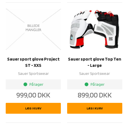
Sauer sport glove Project
Sauer sport glove Top Ten
ST - XXS
- Large
Sauer Sportswear
Sauer Sportswear
På lager
På lager
brightness_1
brightness_1
999,00
DKK
899,00
DKK
LÆG I KURV
LÆG I KURV