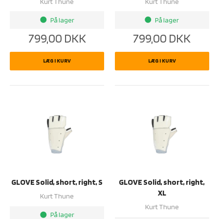
Kurt Thune
Kurt Thune
På lager
På lager
brightness_1
brightness_1
799,00
DKK
799,00
DKK
LÆG I KURV
LÆG I KURV
GLOVE Solid, short, right, S
GLOVE Solid, short, right,
XL
Kurt Thune
Kurt Thune
På lager
brightness_1