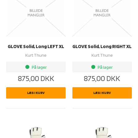
GLOVE Solid, Long LEFT XL
GLOVE Solid, Long RIGHT XL
Kurt Thune
Kurt Thune
På lager
På lager
brightness_1
brightness_1
875,00
DKK
875,00
DKK
LÆG I KURV
LÆG I KURV