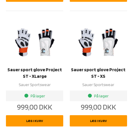
Sauer sport glove Project
Sauer sport glove Project
ST - XLarge
ST - XS
Sauer Sportswear
Sauer Sportswear
På lager
På lager
brightness_1
brightness_1
999,00
DKK
999,00
DKK
LÆG I KURV
LÆG I KURV