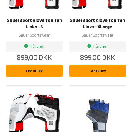
Sauer sport glove Top Ten
Sauer sport glove Top Ten
Links - S
Links - XLarge
Sauer Sportswear
Sauer Sportswear
På lager
På lager
brightness_1
brightness_1
899,00
DKK
899,00
DKK
LÆG I KURV
LÆG I KURV