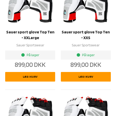
Sauer sport glove Top Ten
Sauer sport glove Top Ten
- XXLarge
- XXS
Sauer Sportswear
Sauer Sportswear
På lager
På lager
brightness_1
brightness_1
899,00
DKK
899,00
DKK
LÆG I KURV
LÆG I KURV