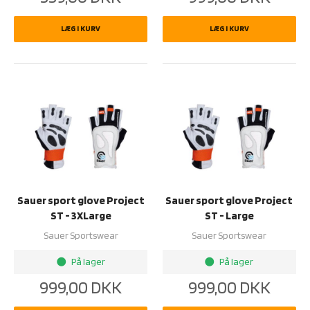
LÆG I KURV
LÆG I KURV
Sauer sport glove Project
Sauer sport glove Project
ST - 3XLarge
ST - Large
Sauer Sportswear
Sauer Sportswear
På lager
På lager
brightness_1
brightness_1
999,00
DKK
999,00
DKK