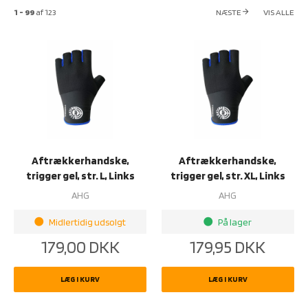
1 - 99
af
123
NÆSTE
VIS ALLE
arrow_forward
Aftrækkerhandske,
Aftrækkerhandske,
trigger gel, str. L, Links
trigger gel, str. XL, Links
AHG
AHG
Midlertidig udsolgt
På lager
brightness_1
brightness_1
179,00
DKK
179,95
DKK
LÆG I KURV
LÆG I KURV