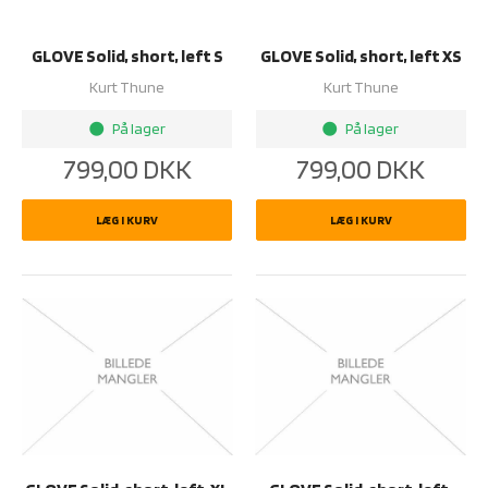
GLOVE Solid, short, left S
GLOVE Solid, short, left XS
Kurt Thune
Kurt Thune
På lager
På lager
brightness_1
brightness_1
799,00
DKK
799,00
DKK
LÆG I KURV
LÆG I KURV