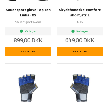
Sauer sport glove Top Ten
Skydehandske, comfort
Links - XS
short, str. L
Sauer Sportswear
AHG
På lager
På lager
brightness_1
brightness_1
899,00
DKK
649,00
DKK
LÆG I KURV
LÆG I KURV