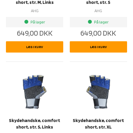
short, str. M, Links
short, str. S
AHG
AHG
På lager
På lager
brightness_1
brightness_1
649,00
DKK
649,00
DKK
LÆG I KURV
LÆG I KURV
Skydehandske, comfort
Skydehandske, comfort
short, str. S, Links
short, str. XL