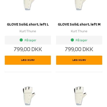
GLOVE Solid, short, left L
GLOVE Solid, short, left M
Kurt Thune
Kurt Thune
På lager
På lager
brightness_1
brightness_1
799,00
DKK
799,00
DKK
LÆG I KURV
LÆG I KURV