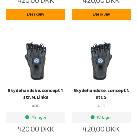
420,00
DKK
420,00
DKK
LÆG I KURV
LÆG I KURV
Skydehandske, concept 1,
Skydehandske, concept 1,
str. M, Links
str. S
AHG
AHG
På lager
På lager
brightness_1
brightness_1
420,00
DKK
420,00
DKK