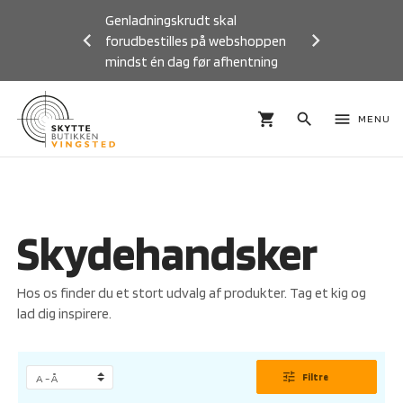
Genladningskrudt skal
forudbestilles på webshoppen
mindst én dag før afhentning
Previous
Next
shopping_cart
search
menu
MENU
Skydehandsker
Hos os finder du et stort udvalg af produkter. Tag et kig og
lad dig inspirere.
tune
Filtre