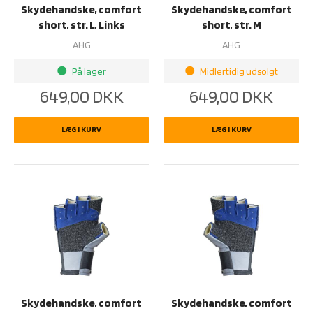
Skydehandske, comfort
Skydehandske, comfort
short, str. L, Links
short, str. M
AHG
AHG
På lager
Midlertidig udsolgt
brightness_1
brightness_1
649,00
DKK
649,00
DKK
LÆG I KURV
LÆG I KURV
Skydehandske, comfort
Skydehandske, comfort