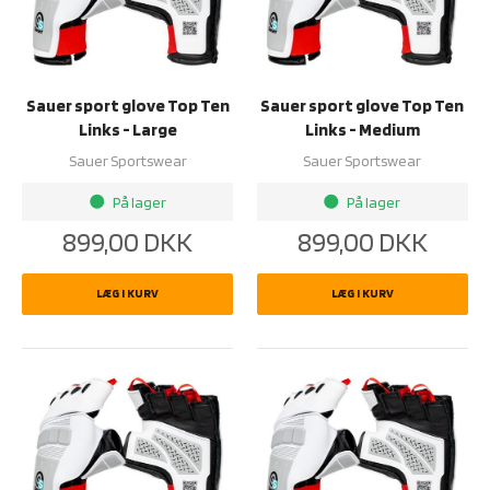
Sauer sport glove Top Ten
Sauer sport glove Top Ten
Links - Large
Links - Medium
Sauer Sportswear
Sauer Sportswear
På lager
På lager
brightness_1
brightness_1
899,00
DKK
899,00
DKK
LÆG I KURV
LÆG I KURV