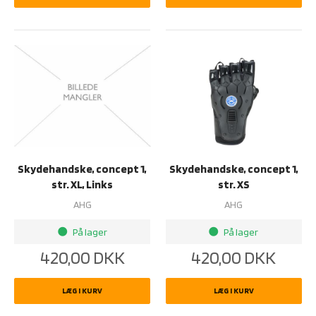
Skydehandske, concept 1,
Skydehandske, concept 1,
str. XL, Links
str. XS
AHG
AHG
På lager
På lager
brightness_1
brightness_1
420,00
DKK
420,00
DKK
LÆG I KURV
LÆG I KURV