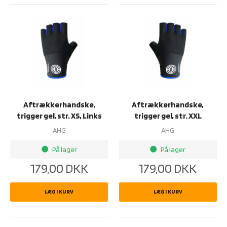
Aftrækkerhandske,
Aftrækkerhandske,
trigger gel, str. XS, Links
trigger gel, str. XXL
AHG
AHG
På lager
På lager
brightness_1
brightness_1
179,00
DKK
179,00
DKK
LÆG I KURV
LÆG I KURV