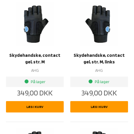
Skydehandske, contact
Skydehandske, contact
gel, str. M
gel, str. M, links
AHG
AHG
På lager
På lager
brightness_1
brightness_1
349,00
DKK
349,00
DKK
LÆG I KURV
LÆG I KURV