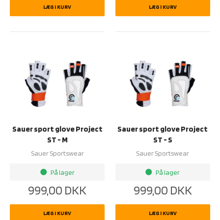
LÆG I KURV
LÆG I KURV
Sauer sport glove Project
Sauer sport glove Project
ST - M
ST - S
Sauer Sportswear
Sauer Sportswear
På lager
På lager
brightness_1
brightness_1
999,00
DKK
999,00
DKK
LÆG I KURV
LÆG I KURV