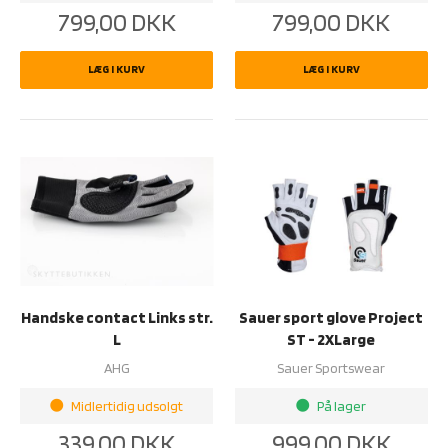
799,00
DKK
799,00
DKK
LÆG I KURV
LÆG I KURV
Handske contact Links str.
Sauer sport glove Project
L
ST - 2XLarge
AHG
Sauer Sportswear
Midlertidig udsolgt
På lager
brightness_1
brightness_1
339,00
DKK
999,00
DKK