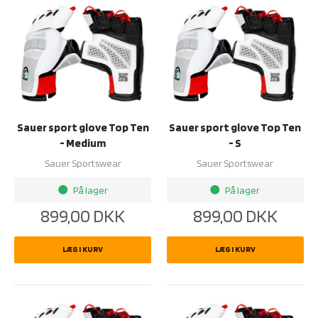
Sauer sport glove Top Ten
Sauer sport glove Top Ten
- Medium
- S
Sauer Sportswear
Sauer Sportswear
På lager
På lager
brightness_1
brightness_1
899,00
DKK
899,00
DKK
LÆG I KURV
LÆG I KURV