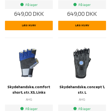
På lager
På lager
brightness_1
brightness_1
649,00
DKK
649,00
DKK
LÆG I KURV
LÆG I KURV
Skydehandske, comfort
Skydehandske, concept 1,
short, str. XS, Links
str. L
AHG
AHG
På lager
På lager
brightness_1
brightness_1