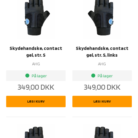
Skydehandske, contact
Skydehandske, contact
gel, str. S
gel, str. S, links
AHG
AHG
På lager
På lager
brightness_1
brightness_1
349,00
DKK
349,00
DKK
LÆG I KURV
LÆG I KURV