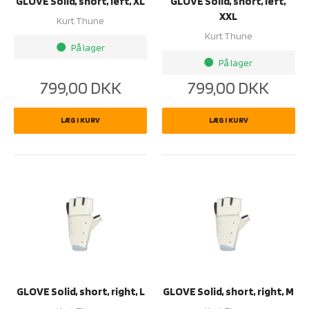
GLOVE Solid, short, left, XL
GLOVE Solid, short, left,
XXL
Kurt Thune
Kurt Thune
På lager
brightness_1
På lager
brightness_1
799,00
DKK
799,00
DKK
LÆG I KURV
LÆG I KURV
GLOVE Solid, short, right, L
GLOVE Solid, short, right, M