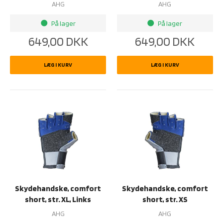
AHG
AHG
På lager
På lager
brightness_1
brightness_1
649,00
DKK
649,00
DKK
LÆG I KURV
LÆG I KURV
Skydehandske, comfort
Skydehandske, comfort
short, str. XL, Links
short, str. XS
AHG
AHG