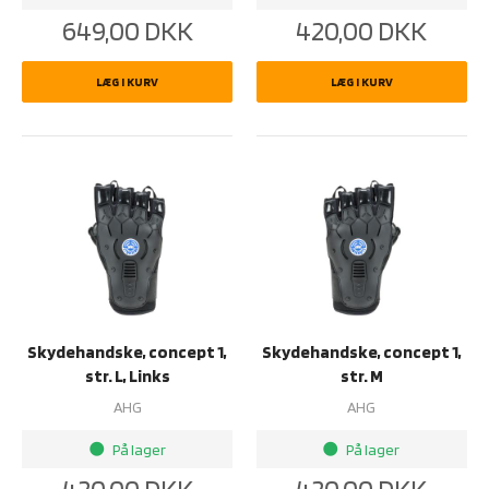
649,00
DKK
420,00
DKK
LÆG I KURV
LÆG I KURV
Skydehandske, concept 1,
Skydehandske, concept 1,
str. L, Links
str. M
AHG
AHG
På lager
På lager
brightness_1
brightness_1