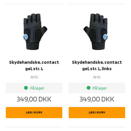
Skydehandske, contact
Skydehandske, contact
gel, str. L
gel, str. L, links
AHG
AHG
På lager
På lager
brightness_1
brightness_1
349,00
DKK
349,00
DKK
LÆG I KURV
LÆG I KURV