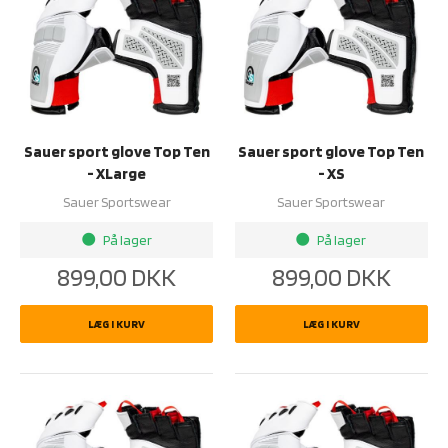
Sauer sport glove Top Ten
Sauer sport glove Top Ten
- XLarge
- XS
Sauer Sportswear
Sauer Sportswear
På lager
På lager
brightness_1
brightness_1
899,00
DKK
899,00
DKK
LÆG I KURV
LÆG I KURV