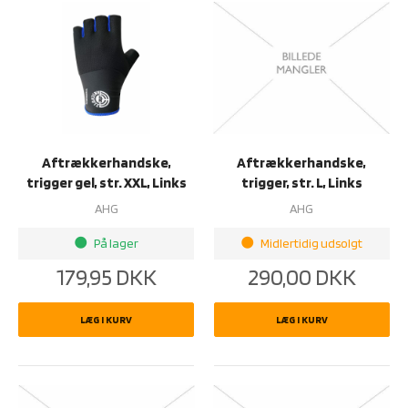
Aftrækkerhandske,
Aftrækkerhandske,
trigger gel, str. XXL, Links
trigger, str. L, Links
AHG
AHG
På lager
Midlertidig udsolgt
brightness_1
brightness_1
179,95
DKK
290,00
DKK
LÆG I KURV
LÆG I KURV