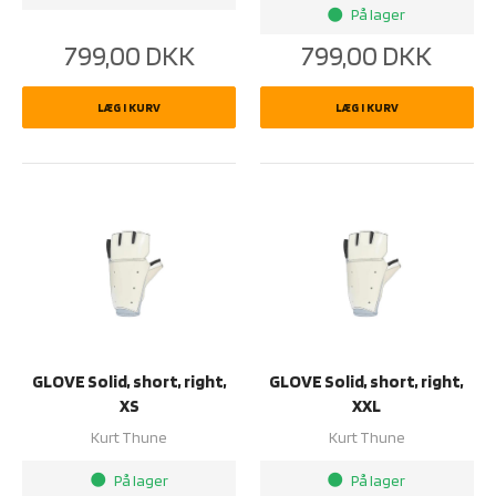
På lager
brightness_1
799,00
DKK
799,00
DKK
LÆG I KURV
LÆG I KURV
GLOVE Solid, short, right,
GLOVE Solid, short, right,
XS
XXL
Kurt Thune
Kurt Thune
På lager
På lager
brightness_1
brightness_1