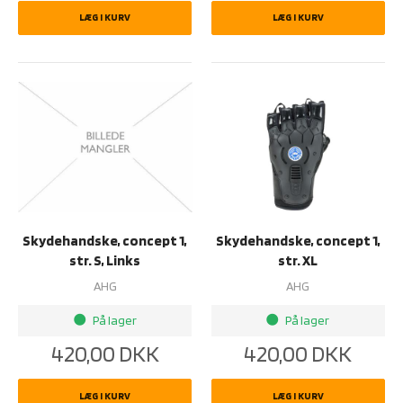
LÆG I KURV
LÆG I KURV
Skydehandske, concept 1,
Skydehandske, concept 1,
str. S, Links
str. XL
AHG
AHG
På lager
På lager
brightness_1
brightness_1
420,00
DKK
420,00
DKK
LÆG I KURV
LÆG I KURV