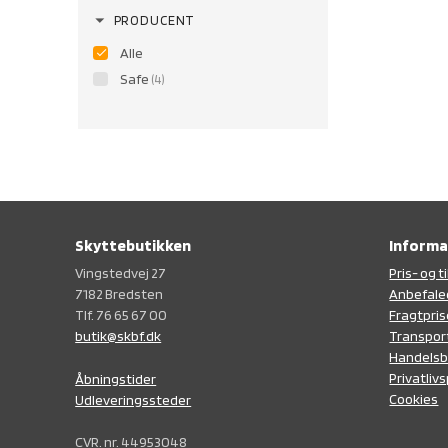
arrow_drop_down
PRODUCENT
Alle
Safe
(4)
Skyttebutikken
Informa
Vingstedvej 27
Pris- og 
7182 Bredsten
Anbefale
Tlf. 76 65 67 00
Fragtpris
butik@skbf.dk
Transpor
Handelsb
Privatlivs
Åbningstider
Cookies
Udleveringssteder
CVR. nr. 44953048