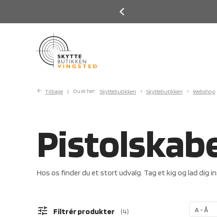
Previous
Next
Tilbage
Du er her:
Skyttebutikken
Skyttebutikken
Webshop
Pistolskab
Hos os finder du et stort udvalg. Tag et kig og lad dig in
tune
Filtrér produkter
4