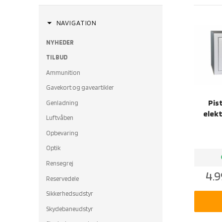
arrow_drop_down
NAVIGATION
NYHEDER
TILBUD
Ammunition
Gavekort og gaveartikler
Pist
Genladning
elekt
Luftvåben
Opbevaring
Optik
b
Rensegrej
4.9
Reservedele
Sikkerhedsudstyr
Skydebaneudstyr