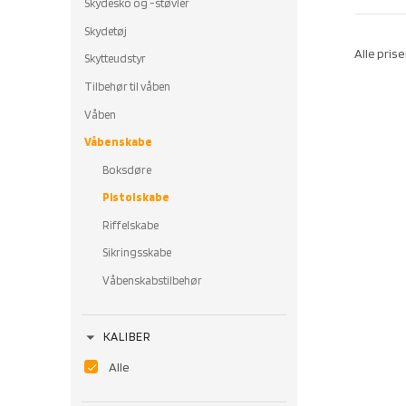
Skydesko og -støvler
Skydetøj
Alle prise
Skytteudstyr
Tilbehør til våben
Våben
Våbenskabe
Boksdøre
Pistolskabe
Riffelskabe
Sikringsskabe
Våbenskabstilbehør
arrow_drop_down
KALIBER
Alle