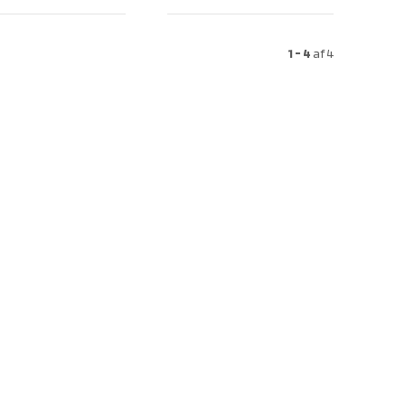
1 - 4
af
4