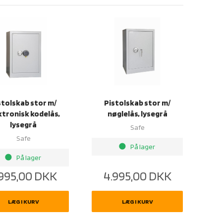
stolskab stor m/
Pistolskab stor m/
ktronisk kodelås,
nøglelås, lysegrå
lysegrå
Safe
Safe
brightness_1
På lager
brightness_1
På lager
.995,00
DKK
4.995,00
DKK
LÆG I KURV
LÆG I KURV