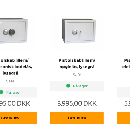
olskab lille m/
Pistolskab lille m/
Pi
ronisk kodelås,
nøglelås, lysegrå
ele
lysegrå
Safe
Safe
brightness_1
På lager
rightness_1
På lager
95,00
DKK
3.995,00
DKK
5
LÆG I KURV
LÆG I KURV