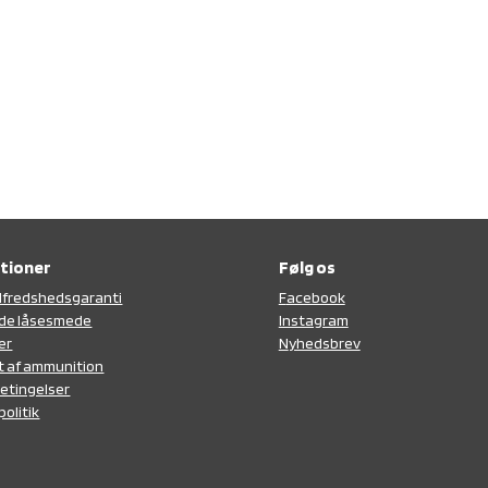
tioner
Følg os
tilfredshedsgaranti
F
acebook
de låsesmede
Instagram
er
N
yhedsbrev
t af ammunition
etingelser
politik