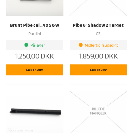
Brugt Pibe cal. .40 S&W
Pibe 6'' Shadow 2 Target
Pardini
CZ
På lager
Midlertidig udsolgt
brightness_1
brightness_1
1.250,00
DKK
1.859,00
DKK
LÆG I KURV
LÆG I KURV