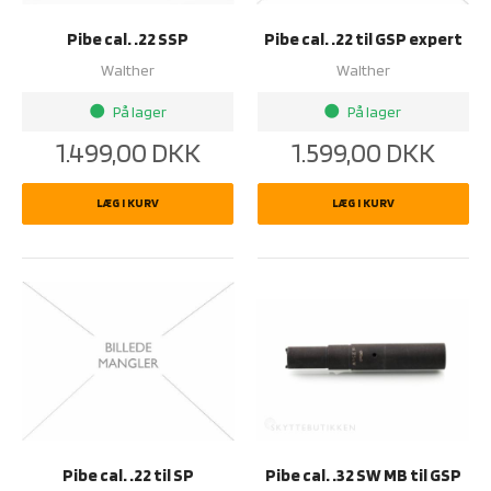
Pibe cal. .22 SSP
Pibe cal. .22 til GSP expert
Walther
Walther
På lager
På lager
brightness_1
brightness_1
1.499,00
DKK
1.599,00
DKK
LÆG I KURV
LÆG I KURV
Pibe cal. .22 til SP
Pibe cal. .32 SW MB til GSP