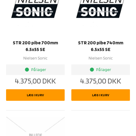
STR 200 pibe 700mm
STR 200 pibe 740mm
6.5x55 SE
6.5x55 SE
Nielsen Sonic
Nielsen Sonic
På lager
På lager
brightness_1
brightness_1
4.375,00
DKK
4.375,00
DKK
LÆG I KURV
LÆG I KURV