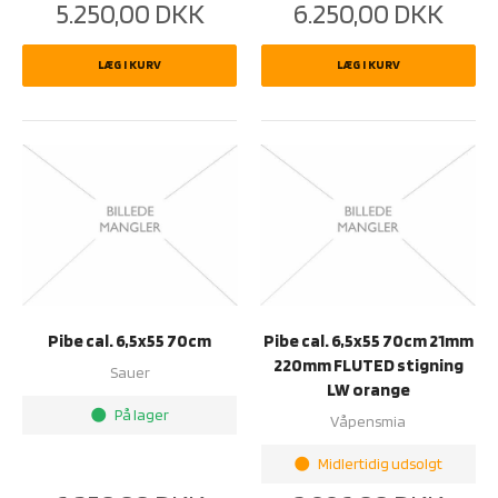
5.250,00
DKK
6.250,00
DKK
LÆG I KURV
LÆG I KURV
Pibe cal. 6,5x55 70cm
Pibe cal. 6,5x55 70cm 21mm
220mm FLUTED stigning
Sauer
LW orange
På lager
brightness_1
Våpensmia
Midlertidig udsolgt
brightness_1