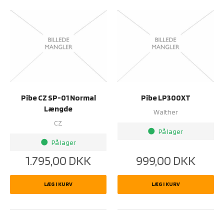
Pibe CZ SP-01 Normal
Pibe LP300XT
Længde
Walther
CZ
På lager
brightness_1
På lager
brightness_1
1.795,00
DKK
999,00
DKK
LÆG I KURV
LÆG I KURV