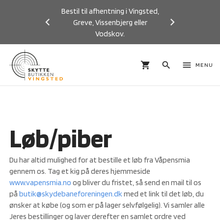
Bestil til afhentning i Vingsted,
Greve, Vissenbjerg eller
Vodskov.
Previous
Next
shopping_cart
search
menu
MENU
Løb/piber
Du har altid mulighed for at bestille et løb fra Våpensmia
gennem os. Tag et kig på deres hjemmeside
www.vapensmia.no
og bliver du fristet, så send en mail til os
på
butik@skydebaneforeningen.dk
med et link til det løb, du
ønsker at købe (og som er på lager selvfølgelig). Vi samler alle
Jeres bestillinger og laver derefter en samlet ordre ved