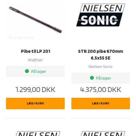
Pibe til LP 201
STR 200 pibe 670mm
6.5x55 SE
Walther
Nielsen Sonic
På lager
brightness_1
På lager
brightness_1
1.299,00
DKK
4.375,00
DKK
LÆG I KURV
LÆG I KURV