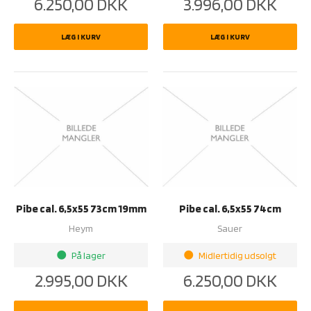
6.250,00
DKK
3.996,00
DKK
LÆG I KURV
LÆG I KURV
Pibe cal. 6,5x55 73cm 19mm
Pibe cal. 6,5x55 74cm
Heym
Sauer
På lager
Midlertidig udsolgt
brightness_1
brightness_1
2.995,00
DKK
6.250,00
DKK