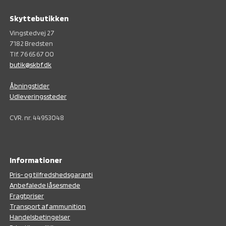
Skyttebutikken
Vingstedvej 27
7182 Bredsten
Tlf. 76 65 67 00
butik@skbf.dk
Åbningstider
Udleveringssteder
CVR. nr. 44953048
Informationer
Pris- og tilfredshedsgaranti
Anbefalede låsesmede
Fragtpriser
Transport af ammunition
Handelsbetingelser