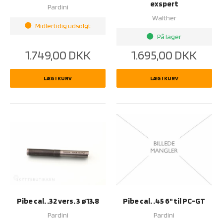
exspert
Pardini
Walther
Midlertidig udsolgt
brightness_1
På lager
brightness_1
1.749,00
DKK
1.695,00
DKK
LÆG I KURV
LÆG I KURV
Pibe cal. .32 vers. 3 ø13,8
Pibe cal. .45 6'' til PC-GT
Pardini
Pardini