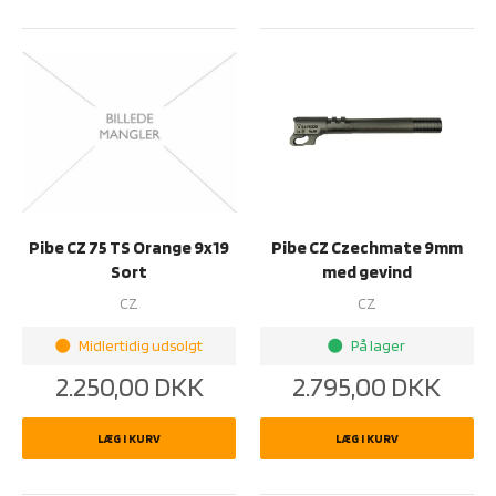
Pibe CZ 75 TS Orange 9x19
Pibe CZ Czechmate 9mm
Sort
med gevind
CZ
CZ
Midlertidig udsolgt
På lager
brightness_1
brightness_1
2.250,00
DKK
2.795,00
DKK
LÆG I KURV
LÆG I KURV