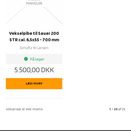
Vekselpibe til Sauer 200
STR cal. 6,5x55 - 700 mm
Schultz & Larsen
På lager
brightness_1
5.500,00
DKK
LÆG I KURV
Alle priser er inkl. moms
1 - 25
af
25