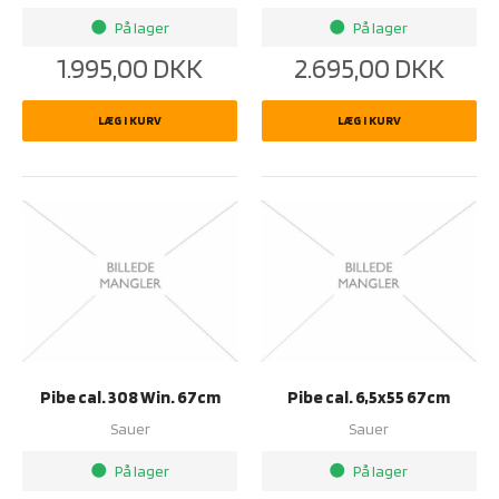
På lager
På lager
brightness_1
brightness_1
1.995,00
DKK
2.695,00
DKK
LÆG I KURV
LÆG I KURV
Pibe cal. 308 Win. 67cm
Pibe cal. 6,5x55 67cm
Sauer
Sauer
På lager
På lager
brightness_1
brightness_1