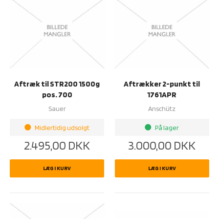
Aftræk til STR200 1500g
Aftrækker 2-punkt til
pos. 700
1761APR
Sauer
Anschütz
Midlertidig udsolgt
På lager
brightness_1
brightness_1
2.495,00
DKK
3.000,00
DKK
LÆG I KURV
LÆG I KURV