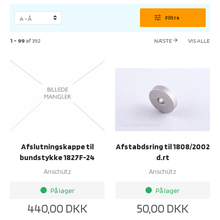
tune
Filtre
1 - 99
af
392
NÆSTE
VIS ALLE
arrow_forward
Afslutningskappe til
Afstabdsring til 1808/2002
bundstykke 1827F-24
d.rt
Anschütz
Anschütz
På lager
På lager
brightness_1
brightness_1
440,00
DKK
50,00
DKK