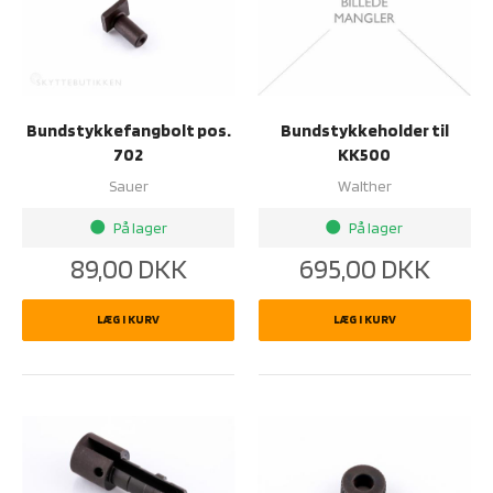
Bundstykkefangbolt pos.
Bundstykkeholder til
702
KK500
Sauer
Walther
På lager
På lager
brightness_1
brightness_1
89,00
DKK
695,00
DKK
LÆG I KURV
LÆG I KURV