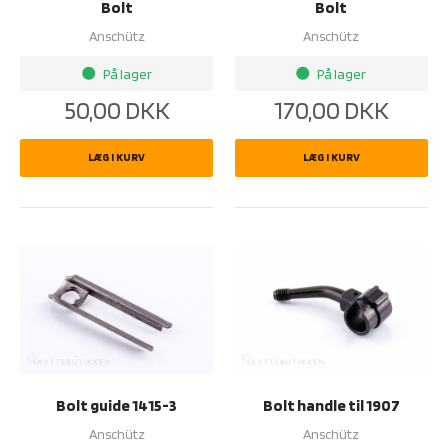
Bolt
Bolt
Anschütz
Anschütz
På lager
På lager
brightness_1
brightness_1
50,00
DKK
170,00
DKK
LÆG I KURV
LÆG I KURV
Bolt guide 1415-3
Bolt handle til 1907
Anschütz
Anschütz