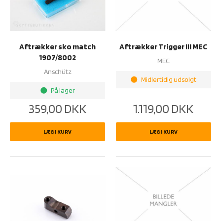
Aftrækker sko match
Aftrækker Trigger III MEC
1907/8002
MEC
Anschütz
Midlertidig udsolgt
brightness_1
På lager
brightness_1
359,00
DKK
1.119,00
DKK
LÆG I KURV
LÆG I KURV