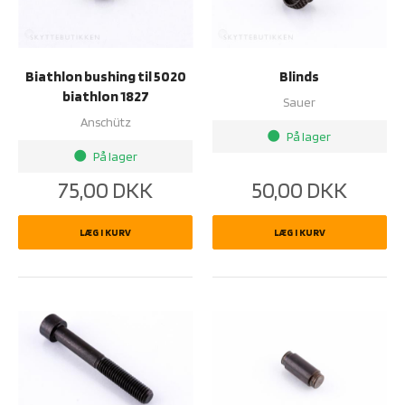
Biathlon bushing til 5020
Blinds
biathlon 1827
Sauer
Anschütz
På lager
brightness_1
På lager
brightness_1
75,00
DKK
50,00
DKK
LÆG I KURV
LÆG I KURV