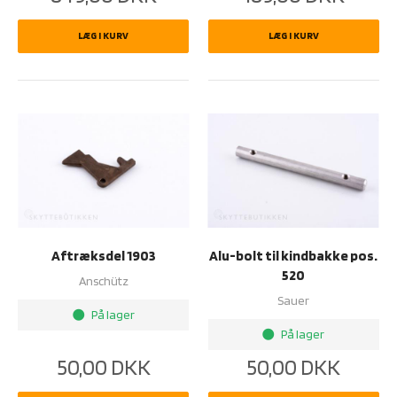
LÆG I KURV
LÆG I KURV
Aftræksdel 1903
Alu-bolt til kindbakke pos.
520
Anschütz
Sauer
På lager
brightness_1
På lager
brightness_1
50,00
DKK
50,00
DKK