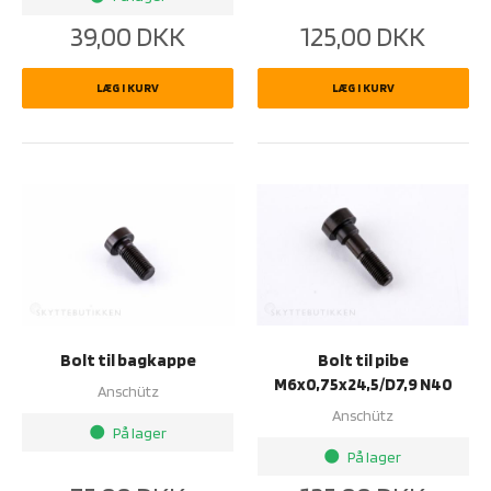
39,00
DKK
125,00
DKK
LÆG I KURV
LÆG I KURV
Bolt til bagkappe
Bolt til pibe
M6x0,75x24,5/D7,9 N40
Anschütz
Anschütz
På lager
brightness_1
På lager
brightness_1