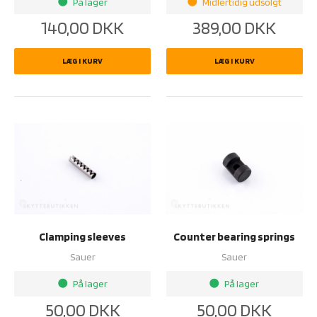
På lager
Midlertidig udsolgt
brightness_1
brightness_1
140,00
DKK
389,00
DKK
LÆG I KURV
LÆG I KURV
Clamping sleeves
Counter bearing springs
Sauer
Sauer
På lager
På lager
brightness_1
brightness_1
50,00
DKK
50,00
DKK