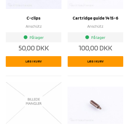
C-clips
Cartridge guide 1415-6
Anschütz
Anschütz
På lager
På lager
brightness_1
brightness_1
50,00
DKK
100,00
DKK
LÆG I KURV
LÆG I KURV