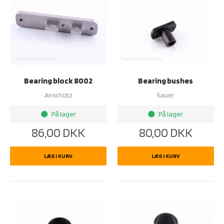
Bearing block 8002
Bearing bushes
Anschütz
Sauer
På lager
På lager
brightness_1
brightness_1
86,00
DKK
80,00
DKK
LÆG I KURV
LÆG I KURV