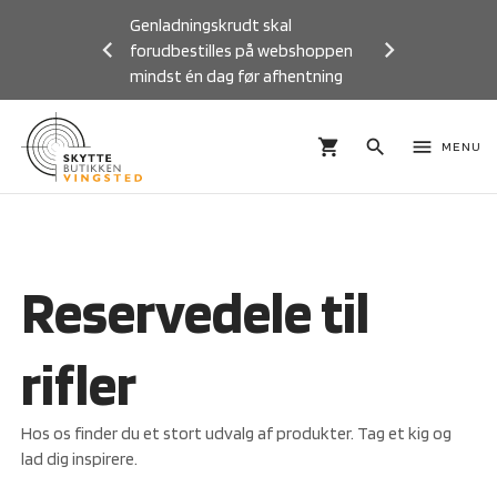
Genladningskrudt skal
forudbestilles på webshoppen
mindst én dag før afhentning
Previous
Next
shopping_cart
search
menu
MENU
Reservedele til
rifler
Hos os finder du et stort udvalg af produkter. Tag et kig og
lad dig inspirere.