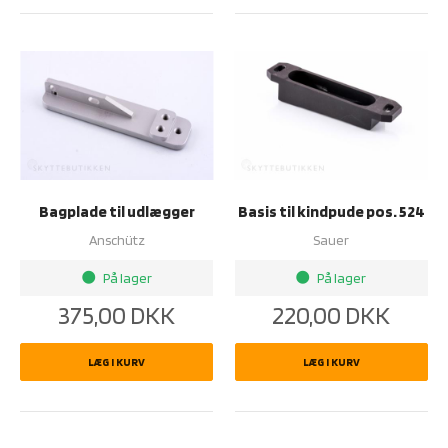
Bagplade til udlægger
Basis til kindpude pos. 524
Anschütz
Sauer
På lager
På lager
brightness_1
brightness_1
375,00
DKK
220,00
DKK
LÆG I KURV
LÆG I KURV