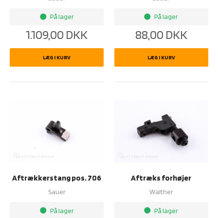
På lager
På lager
brightness_1
brightness_1
1.109,00
DKK
88,00
DKK
LÆG I KURV
LÆG I KURV
Aftrækkerstang pos. 706
Aftræks forhøjer
Sauer
Walther
På lager
På lager
brightness_1
brightness_1