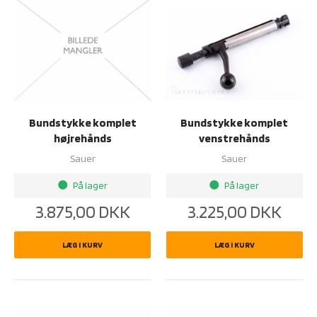
Bundstykke komplet
Bundstykke komplet
højrehånds
venstrehånds
Sauer
Sauer
På lager
På lager
brightness_1
brightness_1
3.875,00
DKK
3.225,00
DKK
LÆG I KURV
LÆG I KURV