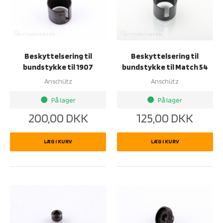
Beskyttelsering til
Beskyttelsering til
bundstykke til 1907
bundstykke til Match 54
Anschütz
Anschütz
På lager
På lager
brightness_1
brightness_1
200,00
DKK
125,00
DKK
LÆG I KURV
LÆG I KURV