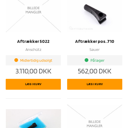
Aftrækker 5022
Aftrækker pos. 710
Anschütz
Sauer
Midlertidig udsolgt
På lager
brightness_1
brightness_1
3.110,00
DKK
562,00
DKK
LÆG I KURV
LÆG I KURV