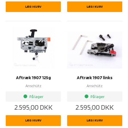
LÆG I KURV
LÆG I KURV
Aftræk 1907 125g
Aftræk 1907 links
Anschütz
Anschütz
På lager
På lager
brightness_1
brightness_1
2.595,00
DKK
2.595,00
DKK
LÆG I KURV
LÆG I KURV