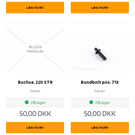
LÆG I KURV
LÆG I KURV
Buchse. 22lr STR
Bundbolt pos. 713
Sauer
Sauer
På lager
På lager
brightness_1
brightness_1
50,00
DKK
50,00
DKK
LÆG I KURV
LÆG I KURV