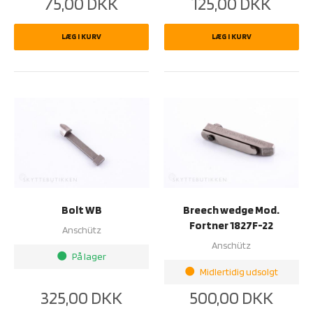
75,00
DKK
125,00
DKK
LÆG I KURV
LÆG I KURV
Bolt WB
Breech wedge Mod.
Fortner 1827F-22
Anschütz
Anschütz
På lager
brightness_1
Midlertidig udsolgt
brightness_1
325,00
DKK
500,00
DKK