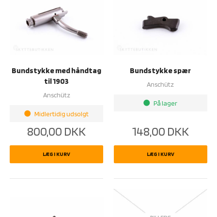
Bundstykke med håndtag
Bundstykke spær
til 1903
Anschütz
Anschütz
På lager
brightness_1
Midlertidig udsolgt
brightness_1
800,00
DKK
148,00
DKK
LÆG I KURV
LÆG I KURV