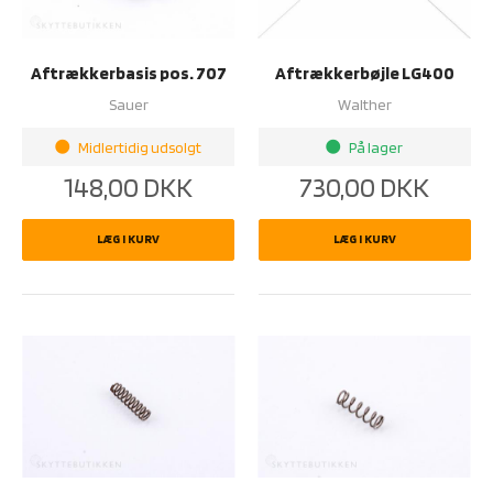
Aftrækkerbasis pos. 707
Aftrækkerbøjle LG400
Sauer
Walther
Midlertidig udsolgt
På lager
brightness_1
brightness_1
148,00
DKK
730,00
DKK
LÆG I KURV
LÆG I KURV