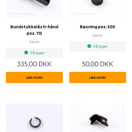
Bundstykkelås h-hånd
Bøsning pos. 505
pos. 113
Sauer
Sauer
På lager
brightness_1
På lager
brightness_1
335,00
DKK
50,00
DKK
LÆG I KURV
LÆG I KURV