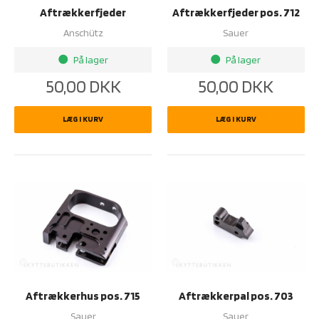
Aftrækkerfjeder
Aftrækkerfjeder pos. 712
Anschütz
Sauer
På lager
På lager
brightness_1
brightness_1
50,00
DKK
50,00
DKK
LÆG I KURV
LÆG I KURV
Aftrækkerhus pos. 715
Aftrækkerpal pos. 703
Sauer
Sauer