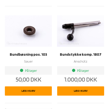
Bundbøsning pos. 103
Bundstykke komp. 1807
Sauer
Anschütz
På lager
På lager
brightness_1
brightness_1
50,00
DKK
1.000,00
DKK
LÆG I KURV
LÆG I KURV