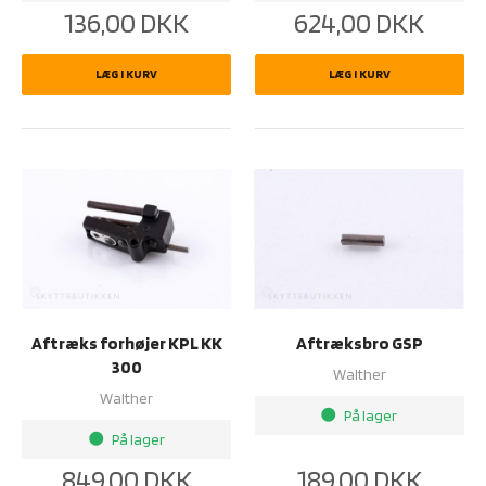
136,00
DKK
624,00
DKK
LÆG I KURV
LÆG I KURV
Aftræks forhøjer KPL KK
Aftræksbro GSP
300
Walther
Walther
På lager
brightness_1
På lager
brightness_1
849,00
DKK
189,00
DKK