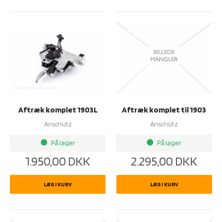
Aftræk komplet 1903L
Aftræk komplet til 1903
Anschütz
Anschütz
På lager
På lager
brightness_1
brightness_1
1.950,00
DKK
2.295,00
DKK
LÆG I KURV
LÆG I KURV