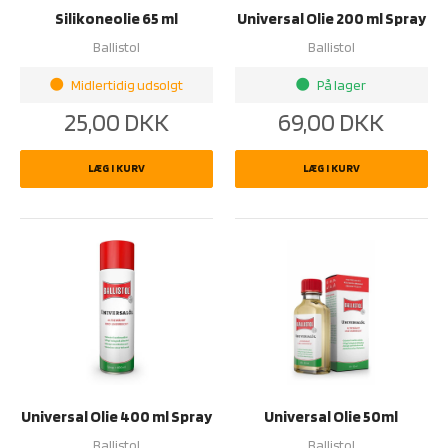
Silikoneolie 65 ml
Universal Olie 200 ml Spray
Ballistol
Ballistol
Midlertidig udsolgt
På lager
brightness_1
brightness_1
25,00
DKK
69,00
DKK
LÆG I KURV
LÆG I KURV
Universal Olie 400 ml Spray
Universal Olie 50ml
Ballistol
Ballistol