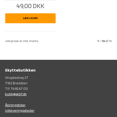
49,00
DKK
LÆG I KURV
Alle priser er inkl. moms
1 - 19
af
19
Skyttebutikken
Vingstedvej 27
7182 Bredsten
Tlf. 76 65 67 00
butik@skbf.dk
Åbningstider
Udleveringssteder