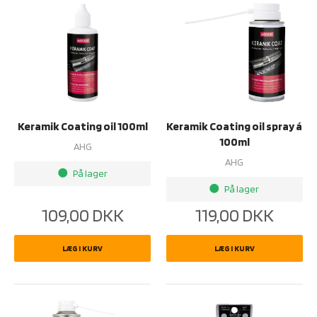
Keramik Coating oil 100ml
Keramik Coating oil spray á
100ml
AHG
AHG
På lager
brightness_1
På lager
brightness_1
109,00
DKK
119,00
DKK
LÆG I KURV
LÆG I KURV