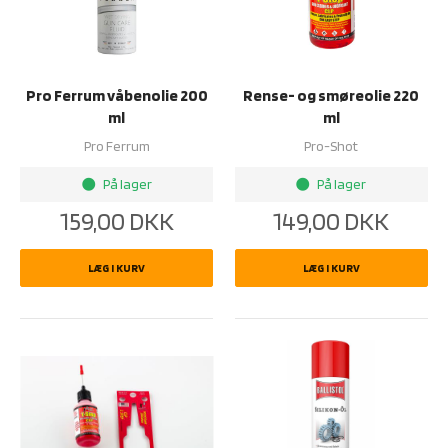
Pro Ferrum våbenolie 200
Rense- og smøreolie 220
ml
ml
Pro Ferrum
Pro-Shot
På lager
På lager
brightness_1
brightness_1
159,00
DKK
149,00
DKK
LÆG I KURV
LÆG I KURV