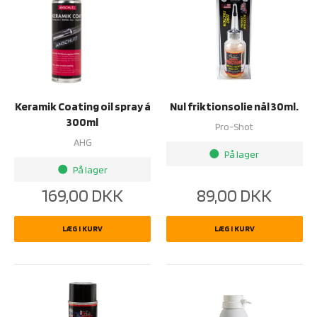
Keramik Coating oil spray á
Nul friktionsolie nål 30ml.
300ml
Pro-Shot
AHG
På lager
brightness_1
På lager
brightness_1
169,00
DKK
89,00
DKK
LÆG I KURV
LÆG I KURV