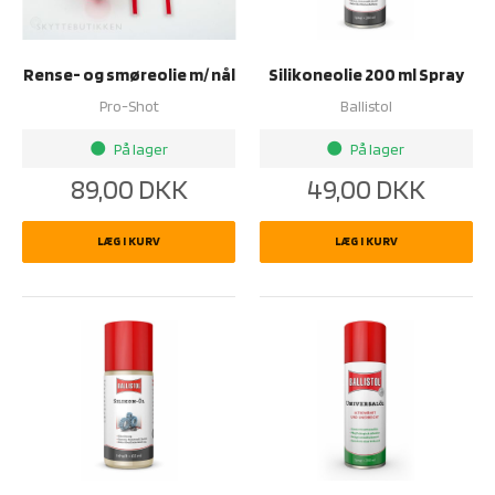
Rense- og smøreolie m/ nål
Silikoneolie 200 ml Spray
Pro-Shot
Ballistol
På lager
På lager
brightness_1
brightness_1
89,00
DKK
49,00
DKK
LÆG I KURV
LÆG I KURV