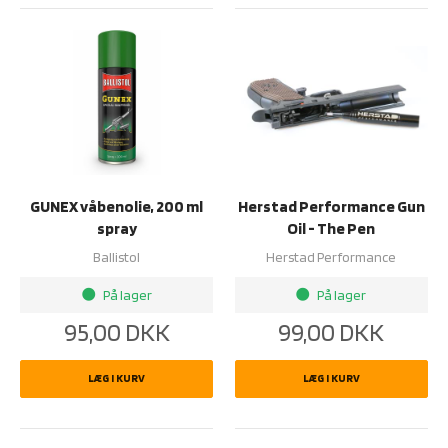
GUNEX våbenolie, 200 ml
Herstad Performance Gun
spray
Oil - The Pen
Ballistol
Herstad Performance
På lager
På lager
brightness_1
brightness_1
95,00
DKK
99,00
DKK
LÆG I KURV
LÆG I KURV