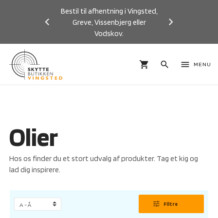
Bestil til afhentning i Vingsted,
Greve, Vissenbjerg eller
Vodskov.
Previous
Next
shopping_cart
search
menu
MENU
Olier
Hos os finder du et stort udvalg af produkter. Tag et kig og
lad dig inspirere.
tune
Filtre