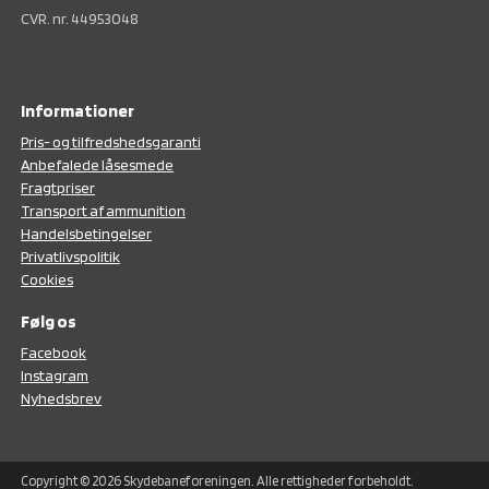
CVR. nr. 44953048
Informationer
Pris- og tilfredshedsgaranti
Anbefalede låsesmede
Fragtpriser
Transport af ammunition
Handelsbetingelser
Privatlivspolitik
Cookies
Følg os
F
acebook
Instagram
N
yhedsbrev
Copyright © 2026 Skydebaneforeningen. Alle rettigheder forbeholdt.