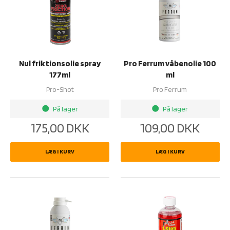
Nul friktionsolie spray
Pro Ferrum våbenolie 100
177ml
ml
Pro-Shot
Pro Ferrum
På lager
På lager
brightness_1
brightness_1
175,00
DKK
109,00
DKK
LÆG I KURV
LÆG I KURV