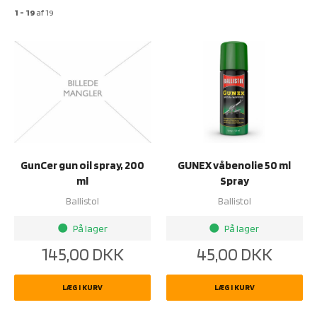
1 - 19
af
19
GunCer gun oil spray, 200
GUNEX våbenolie 50 ml
ml
Spray
Ballistol
Ballistol
På lager
På lager
brightness_1
brightness_1
145,00
DKK
45,00
DKK
LÆG I KURV
LÆG I KURV