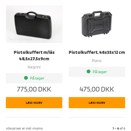
Pistolkuffert m/lås
Pistolkuffert, 46x35x12 cm
48,5x27,5x9cm
Plano
Negrini
På lager
brightness_1
På lager
brightness_1
775,00
DKK
475,00
DKK
LÆG I KURV
LÆG I KURV
Alle priser er inkl. moms
1 - 6
af
6