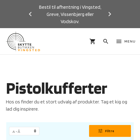
Bestil til afhentning i Vingsted,
Greve, Vissenbjerg eller
Vodskov.
Previous
Next
shopping_cart
search
menu
MENU
Pistolkufferter
Hos os finder du et stort udvalg af produkter. Tag et kig og
lad dig inspirere.
tune
Filtre