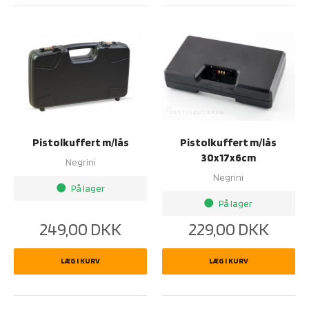
Pistolkuffert m/lås
Pistolkuffert m/lås
30x17x6cm
Negrini
Negrini
På lager
brightness_1
På lager
brightness_1
249,00
DKK
229,00
DKK
LÆG I KURV
LÆG I KURV