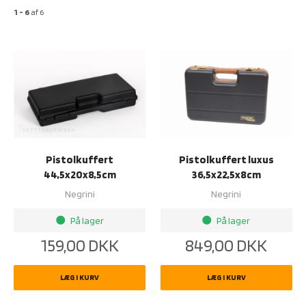
1 - 6
af
6
Pistolkuffert
Pistolkuffert luxus
44,5x20x8,5cm
36,5x22,5x8cm
Negrini
Negrini
På lager
På lager
brightness_1
brightness_1
159,00
DKK
849,00
DKK
LÆG I KURV
LÆG I KURV