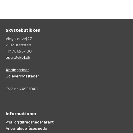
Skyttebutikken
Vingstedvej 27
7182 Bredsten
Tlf. 76 65 67 00
butik@skbf.dk
Åbningstider
Udleveringssteder
CVR. nr. 44953048
Informationer
Pris- og tilfredshedsgaranti
Anbefalede låsesmede