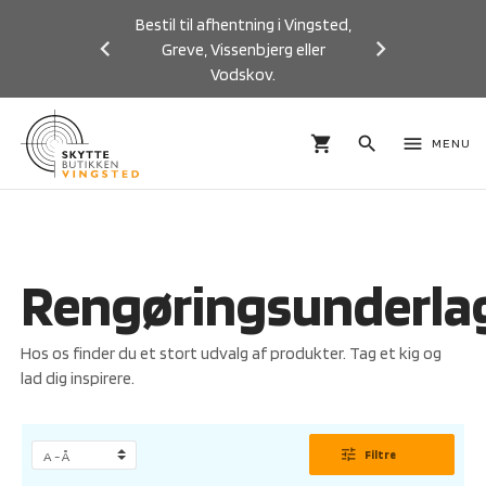
Bestil til afhentning i Vingsted,
Greve, Vissenbjerg eller
Vodskov.
Previous
Next
shopping_cart
search
menu
MENU
Rengøringsunderla
Hos os finder du et stort udvalg af produkter. Tag et kig og
lad dig inspirere.
tune
Filtre