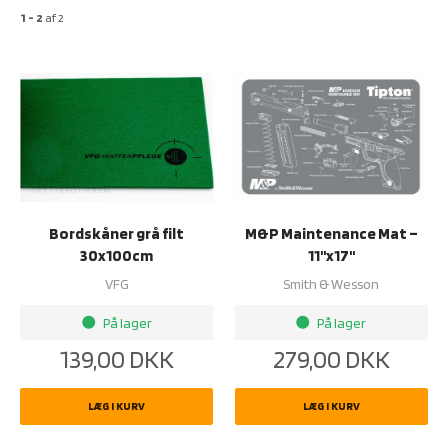
1 - 2
af
2
Bordskåner grå filt
M&P Maintenance Mat –
30x100cm
11''x17''
VFG
Smith & Wesson
På lager
På lager
brightness_1
brightness_1
139,00
DKK
279,00
DKK
LÆG I KURV
LÆG I KURV