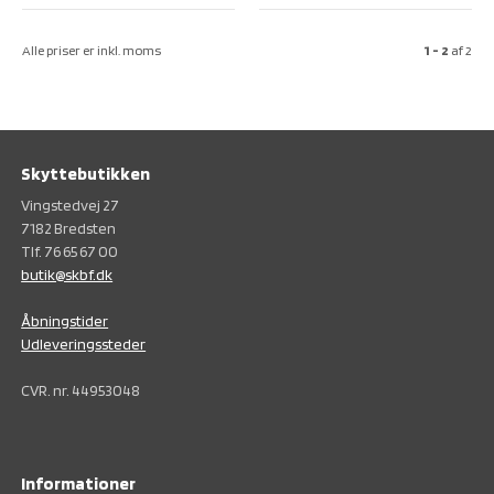
Alle priser er inkl. moms
1 - 2
af
2
Skyttebutikken
Vingstedvej 27
7182 Bredsten
Tlf. 76 65 67 00
butik@skbf.dk
Åbningstider
Udleveringssteder
CVR. nr. 44953048
Informationer