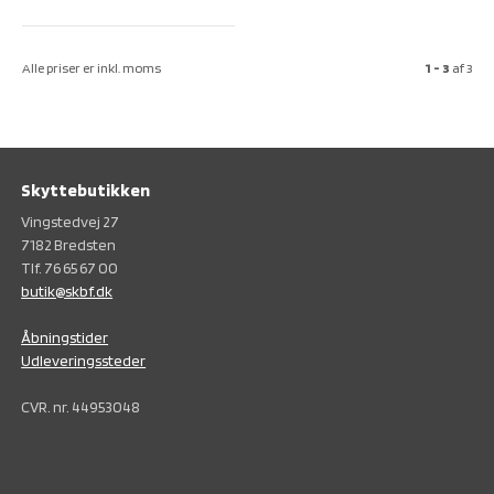
Alle priser er inkl. moms
1 - 3
af
3
Skyttebutikken
Vingstedvej 27
7182 Bredsten
Tlf. 76 65 67 00
butik@skbf.dk
Åbningstider
Udleveringssteder
CVR. nr. 44953048