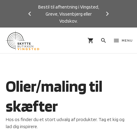
Bestil til afhentning i Vingsted,
Greve, Vissenbjerg eller
Vodskov.
Previous
Next
shopping_cart
search
menu
MENU
Olier/maling til
skæfter
Hos os finder du et stort udvalg af produkter. Tag et kig og
lad dig inspirere.