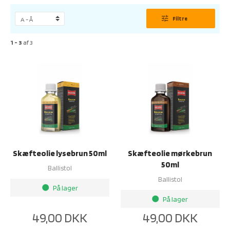
tune
Filtre
1 - 3
af
3
Skæfteolie lysebrun 50ml
Skæfteolie mørkebrun
50ml
Ballistol
Ballistol
På lager
brightness_1
På lager
brightness_1
49,00
DKK
49,00
DKK