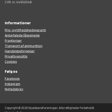
CVR. nr. 44953048
Informationer
Pris- og tilfredshedsgaranti
Anbefalede låsesmede
Fragtpriser
Transport af ammunition
Handelsbetingelser
Privatlivspolitik
Cookies
Følg os
F
acebook
Instagram
N
yhedsbrev
Copyright © 2026 Skydebaneforeningen. Alle rettigheder forbeholdt.