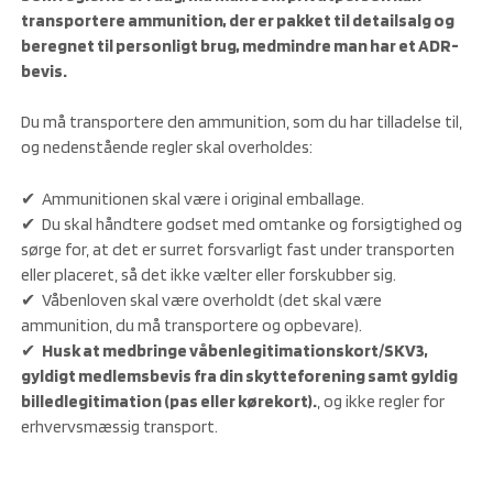
transportere ammunition, der er pakket til detailsalg og
beregnet til personligt brug, medmindre man har et ADR-
bevis.
Du må transportere den ammunition, som du har tilladelse til,
og nedenstående regler skal overholdes:
✔ Ammunitionen skal være i original emballage.
✔ Du skal håndtere godset med omtanke og forsigtighed og
sørge for, at det er surret forsvarligt fast under transporten
eller placeret, så det ikke vælter eller forskubber sig.
✔ Våbenloven skal være overholdt (det skal være
ammunition, du må transportere og opbevare).
✔
Husk at medbringe våbenlegitimationskort/SKV3,
gyldigt medlemsbevis fra din skytteforening samt gyldig
billedlegitimation (pas eller kørekort).
, og ikke regler for
erhvervsmæssig transport.