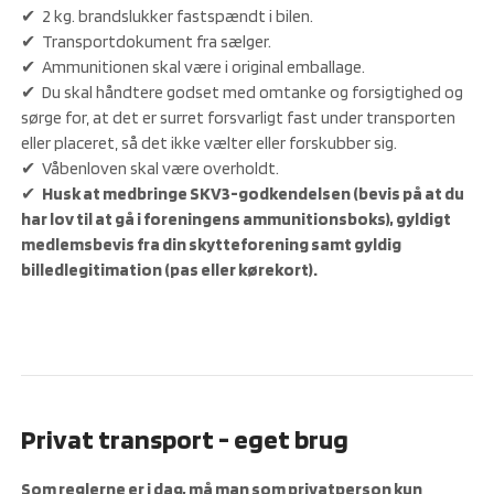
✔ 2 kg. brandslukker fastspændt i bilen.
✔ Transportdokument fra sælger.
✔ Ammunitionen skal være i original emballage.
✔ Du skal håndtere godset med omtanke og forsigtighed og
sørge for, at det er surret forsvarligt fast under transporten
eller placeret, så det ikke vælter eller forskubber sig.
✔ Våbenloven skal være overholdt.
✔
Husk at medbringe SKV3-godkendelsen (bevis på at du
har lov til at gå i foreningens ammunitionsboks), gyldigt
medlemsbevis fra din skytteforening samt gyldig
billedlegitimation (pas eller kørekort).
Privat transport - eget brug
Som reglerne er i dag, må man som privatperson kun