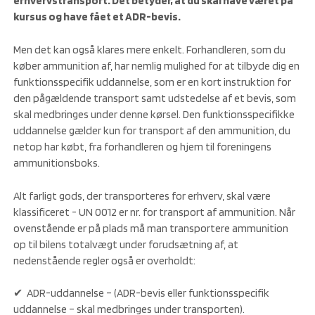
erhvervstransport. Det betyder, at du skal have været på
kursus og have fået et ADR-bevis.
Men det kan også klares mere enkelt. Forhandleren, som du
køber ammunition af, har nemlig mulighed for at tilbyde dig en
funktionsspecifik uddannelse, som er en kort instruktion for
den pågældende transport samt udstedelse af et bevis, som
skal medbringes under denne kørsel. Den funktionsspecifikke
uddannelse gælder kun for transport af den ammunition, du
netop har købt, fra forhandleren og hjem til foreningens
ammunitionsboks.
Alt farligt gods, der transporteres for erhverv, skal være
klassificeret - UN 0012 er nr. for transport af ammunition. Når
ovenstående er på plads må man transportere ammunition
op til bilens totalvægt under forudsætning af, at
nedenstående regler også er overholdt:
✔ ADR-uddannelse – (ADR-bevis eller funktionsspecifik
uddannelse – skal medbringes under transporten).