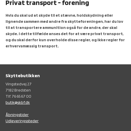
Privat transport - forening
Hvis du skal ud at skyde til et stævne, holdskydning eller
lignende sammen med andre fra skytteforeningen, har du lov
til at transportere ammunition også for de andre, der skal
skyde. I dette tilfælde anses det for at være privat transport,
og du skal derfor kun overholde disse regler, og ikke regler for
erhvervsmæssig transport.
Skyttebutikken
Vingstedvej 27
7182 Bredsten
Tlf. 76 65 67 00
butik@skbf.dk
Åbningstider
Udleveringssteder