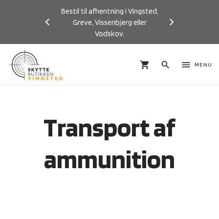
Bestil til afhentning i Vingsted,
Greve, Vissenbjerg eller
Vodskov.
Previous
Next
shopping_cart
search
menu
MENU
Transport af
ammunition