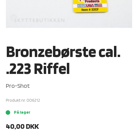
Bronzebørste cal.
.223 Riffel
Pro-Shot
Produkt nr.
006212
På lager
brightness_1
40,00
DKK