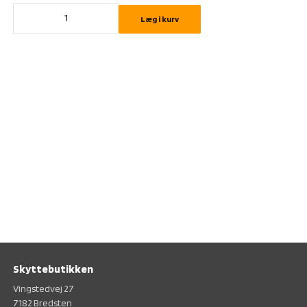
Læg i kurv
Skyttebutikken
Vingstedvej 27
7182 Bredsten