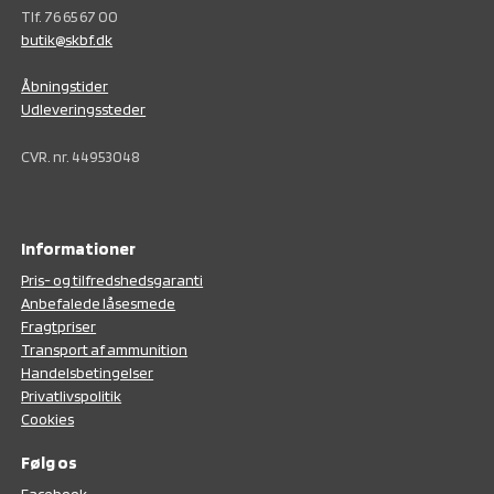
Tlf. 76 65 67 00
butik@skbf.dk
Åbningstider
Udleveringssteder
CVR. nr. 44953048
Informationer
Pris- og tilfredshedsgaranti
Anbefalede låsesmede
Fragtpriser
Transport af ammunition
Handelsbetingelser
Privatlivspolitik
Cookies
Følg os
F
acebook