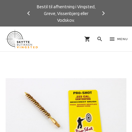
Bestil til afhentning i Vingsted,
Greve, Vissenbjerg eller
Vodskov.
Previous
Next
shopping_cart
search
menu
MENU