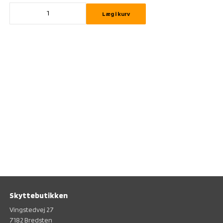
Læg i kurv
Skyttebutikken
Vingstedvej 27
7182 Bredsten