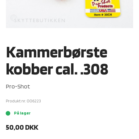
Kammerbørste
kobber cal. .308
Pro-Shot
Produkt nr.
006223
På lager
brightness_1
50,00
DKK