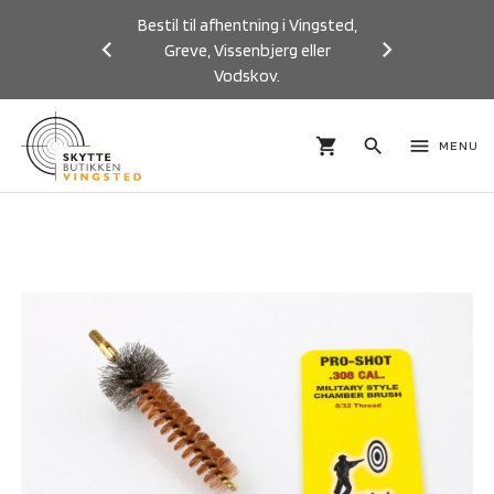
Bestil til afhentning i Vingsted,
Greve, Vissenbjerg eller
Vodskov.
Previous
Next
shopping_cart
search
menu
MENU