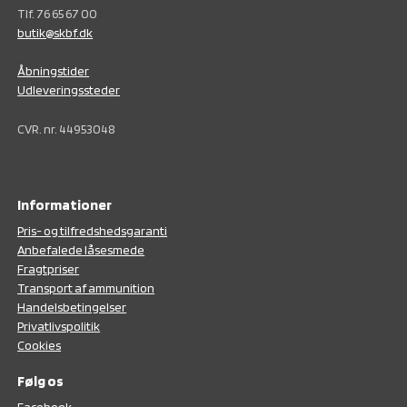
Tlf. 76 65 67 00
butik@skbf.dk
Åbningstider
Udleveringssteder
CVR. nr. 44953048
Informationer
Pris- og tilfredshedsgaranti
Anbefalede låsesmede
Fragtpriser
Transport af ammunition
Handelsbetingelser
Privatlivspolitik
Cookies
Følg os
F
acebook