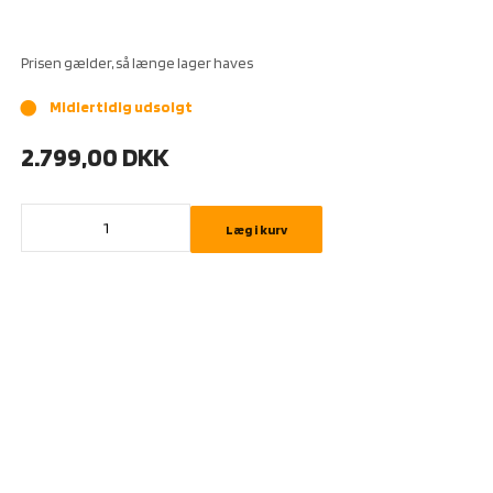
Prisen gælder, så længe lager haves
Midlertidig udsolgt
brightness_1
2.799,00
DKK
Læg i kurv