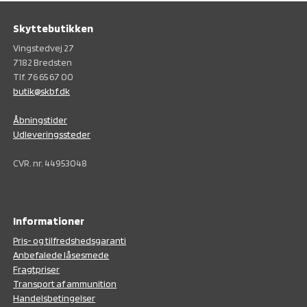
Skyttebutikken
Vingstedvej 27
7182 Bredsten
Tlf. 76 65 67 00
butik@skbf.dk
Åbningstider
Udleveringssteder
CVR. nr. 44953048
Informationer
Pris- og tilfredshedsgaranti
Anbefalede låsesmede
Fragtpriser
Transport af ammunition
Handelsbetingelser