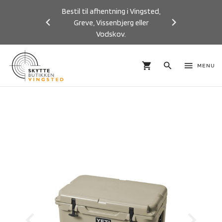
Bestil til afhentning i Vingsted,
Greve, Vissenbjerg eller
Vodskov.
Previous
Next
shopping_cart
search
menu
MENU