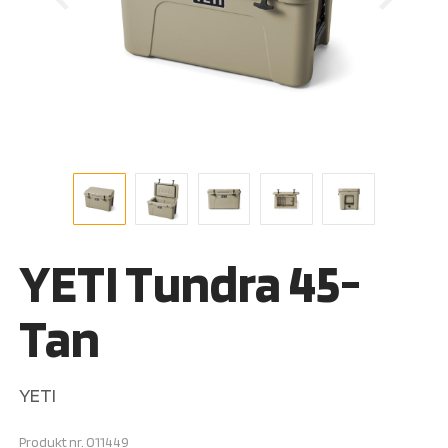
YETI Tundra 45-
Tan
YETI
Produkt nr.
011449