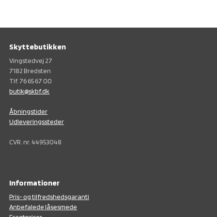
Skyttebutikken
Vingstedvej 27
7182 Bredsten
Tlf. 76 65 67 00
butik@skbf.dk
Åbningstider
Udleveringssteder
CVR. nr. 44953048
Informationer
Pris- og tilfredshedsgaranti
Anbefalede låsesmede
Fragtpriser