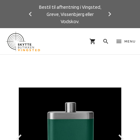
Bestil til afhentning i Vingsted,
Greve, Vissenbjerg eller
Vodskov.
Previous
Next
shopping_cart
search
menu
MENU