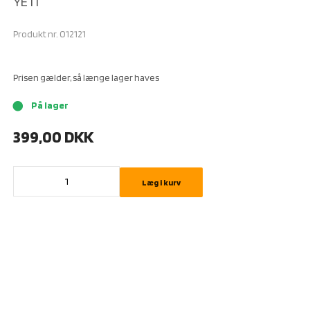
YETI
Produkt nr.
012121
Prisen gælder, så længe lager haves
På lager
brightness_1
399,00
DKK
Læg i kurv