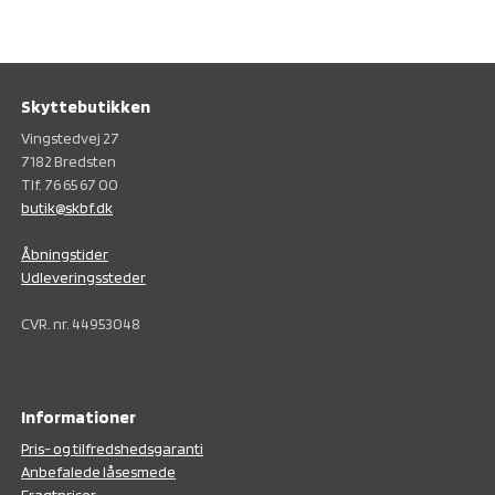
Skyttebutikken
Vingstedvej 27
7182 Bredsten
Tlf. 76 65 67 00
butik@skbf.dk
Åbningstider
Udleveringssteder
CVR. nr. 44953048
Informationer
Pris- og tilfredshedsgaranti
Anbefalede låsesmede
Fragtpriser