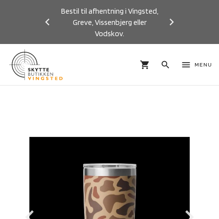
Bestil til afhentning i Vingsted,
Greve, Vissenbjerg eller
Vodskov.
Previous
Next
shopping_cart
search
menu
MENU