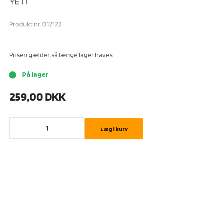
YETI
Produkt nr.
012122
Prisen gælder, så længe lager haves
På lager
brightness_1
259,00
DKK
Læg i kurv