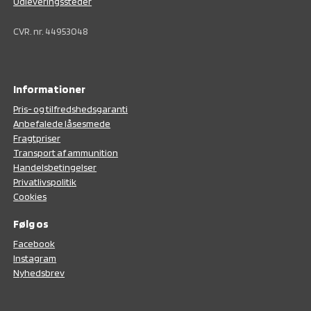
Udleveringssteder
CVR. nr. 44953048
Informationer
Pris- og tilfredshedsgaranti
Anbefalede låsesmede
Fragtpriser
Transport af ammunition
Handelsbetingelser
Privatlivspolitik
Cookies
Følg os
F
acebook
Instagram
N
yhedsbrev