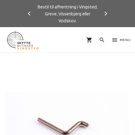
Bestil til afhentning i Vingsted,
Greve, Vissenbjerg eller
Vodskov.
Previous
Next
shopping_cart
search
menu
MENU