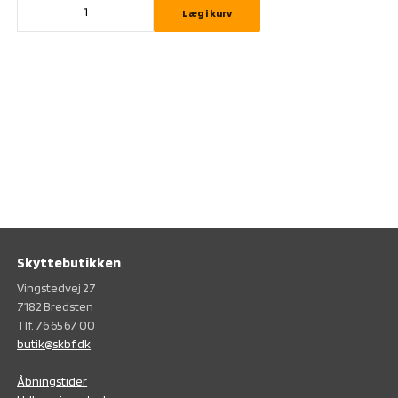
Læg i kurv
Skyttebutikken
Vingstedvej 27
7182 Bredsten
Tlf. 76 65 67 00
butik@skbf.dk
Åbningstider