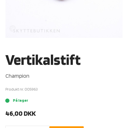
Vertikalstift
Champion
Produkt nr.
005963
På lager
brightness_1
46,00
DKK