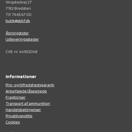
Vingstedvej 27
7182 Bredsten
Tlf. 76 65 67 00
butik@skbf.dk
Åbningstider
Udleveringssteder
CVR. nr. 44953048
Informationer
Pris- og tilfredshedsgaranti
Anbefalede låsesmede
Fragtpriser
Transport af ammunition
Handelsbetingelser
Privatlivspolitik
Cookies