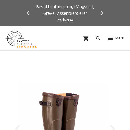
Bestil til afhentning i Vingsted,
Greve, Vissenbjerg eller
Vodskov.
Previous
Next
shopping_cart
search
menu
MENU