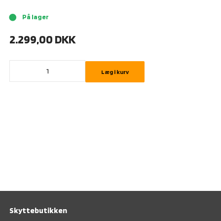
På lager
brightness_1
2.299,00
DKK
Læg i kurv
Skyttebutikken