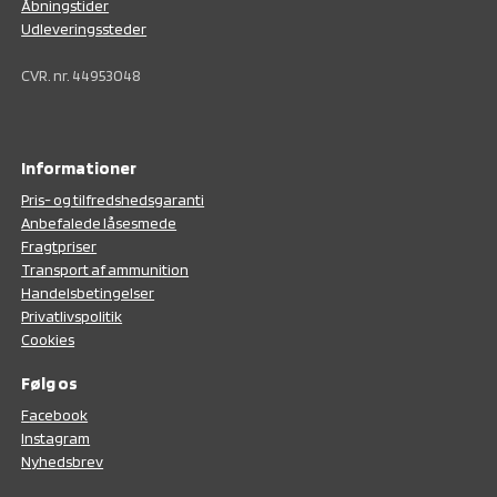
Åbningstider
Udleveringssteder
CVR. nr. 44953048
Informationer
Pris- og tilfredshedsgaranti
Anbefalede låsesmede
Fragtpriser
Transport af ammunition
Handelsbetingelser
Privatlivspolitik
Cookies
Følg os
F
acebook
Instagram
N
yhedsbrev