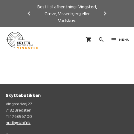
Bestil til afhentning i Vingsted,
Greve, Vissenbjerg eller
Vodskov.
Previous
Next
shopping_cart
search
menu
MENU
Skyttebutikken
Vingstedvej 27
7182 Bredsten
Tlf. 76 65 67 00
butik@skbf.dk