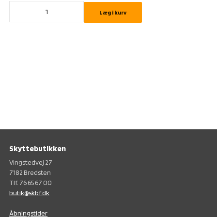
Læg i kurv
Skyttebutikken
Vingstedvej 27
7182 Bredsten
Tlf. 76 65 67 00
butik@skbf.dk
Åbningstider