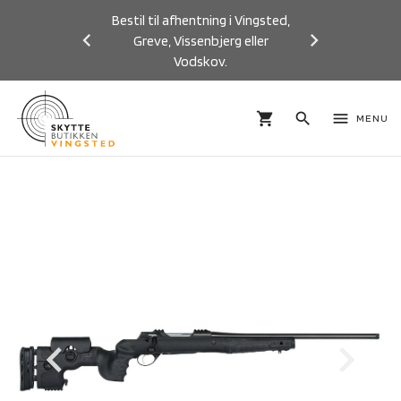
Bestil til afhentning i Vingsted,
Greve, Vissenbjerg eller
Vodskov.
Previous
Next
shopping_cart
search
menu
MENU