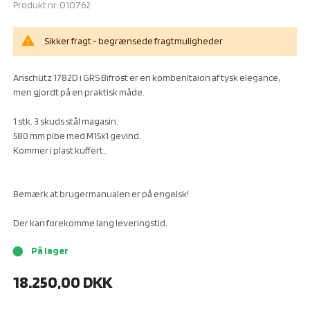
Produkt nr.
010762
warning
Sikker fragt - begrænsede fragtmuligheder
Anschütz 1782D i GRS Bifrost er en kombenitaion af tysk elegance,
men gjordt på en praktisk måde.
1 stk. 3 skuds stål magasin.
580 mm pibe med M15x1 gevind.
Kommer i plast kuffert..
Bemærk at brugermanualen er på engelsk!
Der kan forekomme lang leveringstid.
På lager
brightness_1
18.250,00
DKK