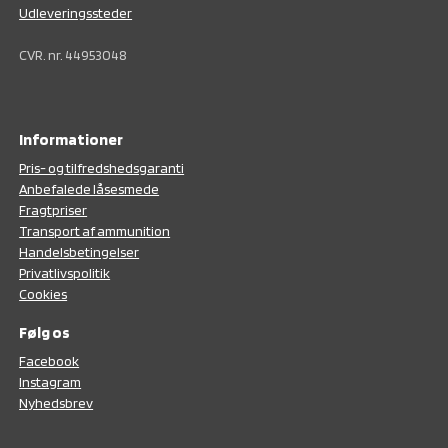
Udleveringssteder
CVR. nr. 44953048
Informationer
Pris- og tilfredshedsgaranti
Anbefalede låsesmede
Fragtpriser
Transport af ammunition
Handelsbetingelser
Privatlivspolitik
Cookies
Følg os
F
acebook
Instagram
N
yhedsbrev