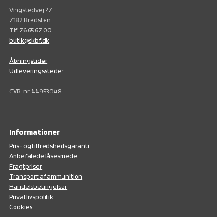
Vingstedvej 27
7182 Bredsten
Tlf. 76 65 67 00
butik@skbf.dk
Åbningstider
Udleveringssteder
CVR. nr. 44953048
Informationer
Pris- og tilfredshedsgaranti
Anbefalede låsesmede
Fragtpriser
Transport af ammunition
Handelsbetingelser
Privatlivspolitik
Cookies