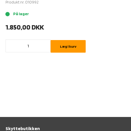
Produkt nr.
010992
På lager
brightness_1
1.850,00
DKK
Læg i kurv
Skyttebutikken