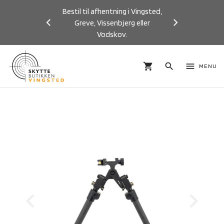
Bestil til afhentning i Vingsted,
Greve, Vissenbjerg eller
Vodskov.
Previous
Next
shopping_cart
search
menu
MENU