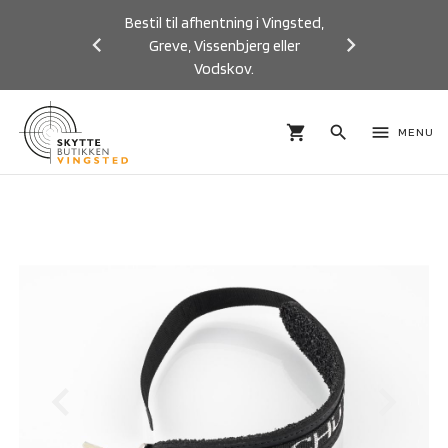
Bestil til afhentning i Vingsted,
Greve, Vissenbjerg eller
Vodskov.
Previous
Next
shopping_cart
search
menu
MENU