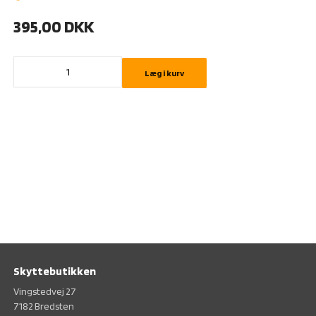
395,00
DKK
Læg i kurv
Skyttebutikken
Vingstedvej 27
7182 Bredsten