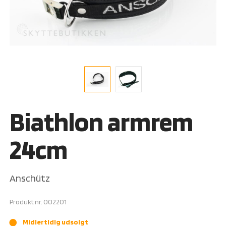
Biathlon armrem
24cm
Anschütz
Produkt nr.
002201
Midlertidig udsolgt
brightness_1