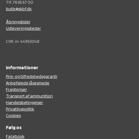
Tlf. 76 65 67 00
butik@skbf.dk
Åbningstider
Udleveringssteder
CVR. nr. 44953048
Informationer
Pris- og tilfredshedsgaranti
Anbefalede låsesmede
Fragtpriser
Transport af ammunition
Handelsbetingelser
Privatlivspolitik
Cookies
Følg os
F
acebook