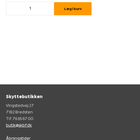
Læg i kurv
Skyttebutikken
Vingstedvej 27
7182 Bredsten
Tlf. 76 65 67 00
butik@skbf.dk
Åbningstider