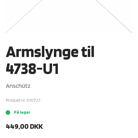
Armslynge til
4738-U1
Anschütz
Produkt nr.
010727
På lager
brightness_1
449,00
DKK