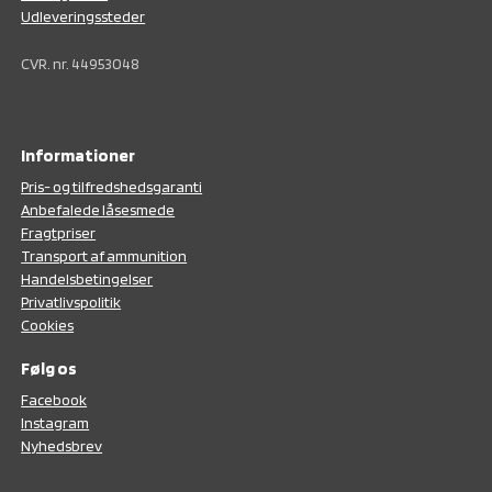
Udleveringssteder
CVR. nr. 44953048
Informationer
Pris- og tilfredshedsgaranti
Anbefalede låsesmede
Fragtpriser
Transport af ammunition
Handelsbetingelser
Privatlivspolitik
Cookies
Følg os
F
acebook
Instagram
N
yhedsbrev