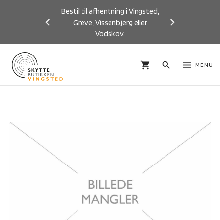
Bestil til afhentning i Vingsted,
Greve, Vissenbjerg eller
Vodskov.
Previous
Next
shopping_cart
search
menu
MENU