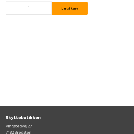
Læg i kurv
Skyttebutikken
Vingstedvej 27
7182 Bredsten