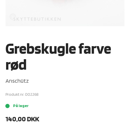
Grebskugle farve
rød
Anschütz
Produkt nr.
002268
På lager
brightness_1
140,00
DKK