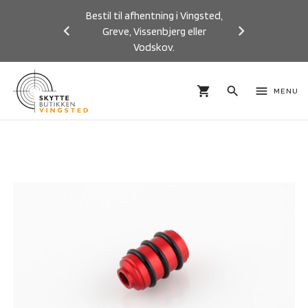
Bestil til afhentning i Vingsted,
Greve, Vissenbjerg eller
Vodskov.
Previous
Next
shopping_cart
search
menu
MENU