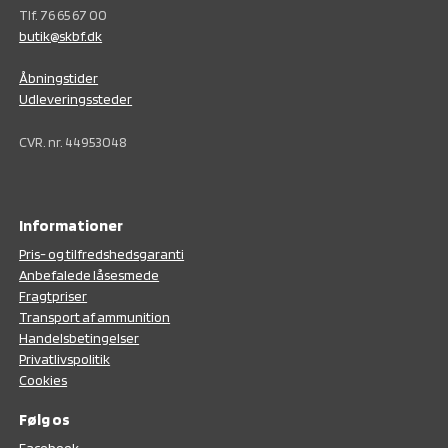
Tlf. 76 65 67 00
butik@skbf.dk
Åbningstider
Udleveringssteder
CVR. nr. 44953048
Informationer
Pris- og tilfredshedsgaranti
Anbefalede låsesmede
Fragtpriser
Transport af ammunition
Handelsbetingelser
Privatlivspolitik
Cookies
Følg os
F
acebook