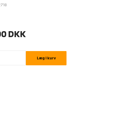
2718
00
DKK
Læg i kurv