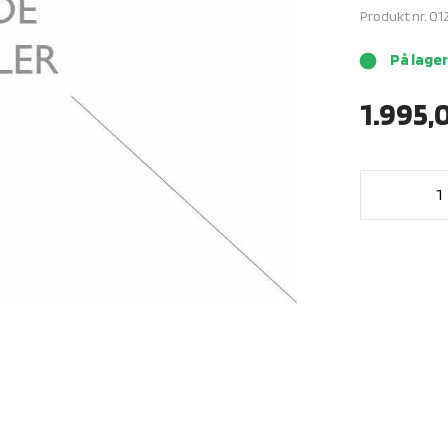
Produkt nr.
01
På lager
brightness_1
1.995,