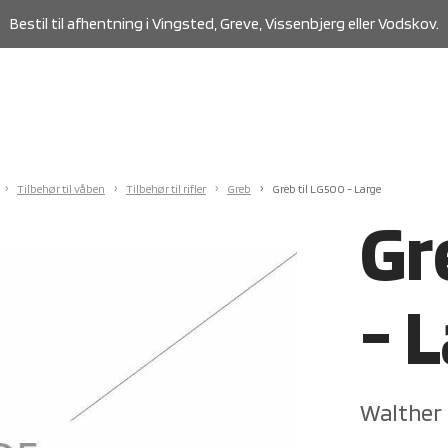
Bestil til afhentning i Vingsted, Greve, Vissenbjerg eller Vodskov.
Tilbehør til våben
Tilbehør til rifler
Greb
Greb til LG500 - Large
Gr
- 
Walther