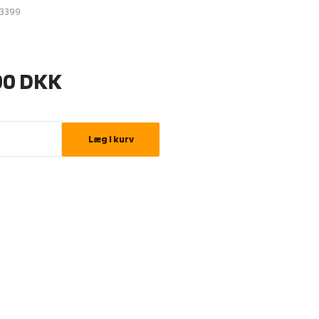
3399
00
DKK
Læg i kurv