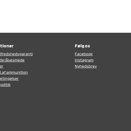
tioner
Følg os
tilfredshedsgaranti
F
acebook
de låsesmede
Instagram
er
N
yhedsbrev
t af ammunition
etingelser
politik