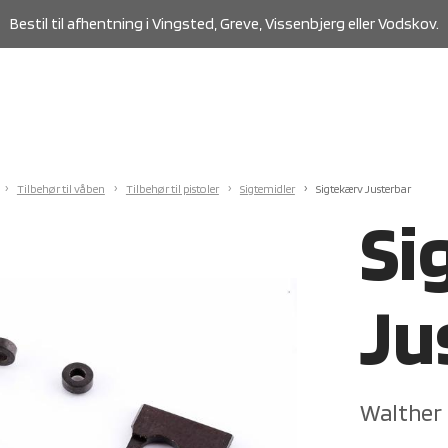
Bestil til afhentning i Vingsted, Greve, Vissenbjerg eller Vodskov.
Tilbehør til våben
Tilbehør til pistoler
Sigtemidler
Sigtekærv Justerbar
Si
Ju
Walther