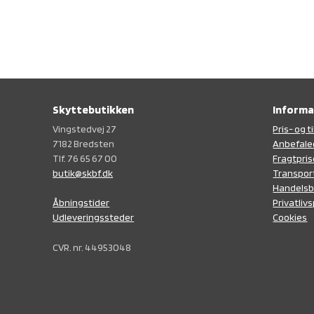
Skyttebutikken
Informa
Vingstedvej 27
Pris- og 
7182 Bredsten
Anbefale
Tlf. 76 65 67 00
Fragtpris
butik@skbf.dk
Transpor
Handelsb
Privatlivs
Åbningstider
Cookies
Udleveringssteder
CVR. nr. 44953048