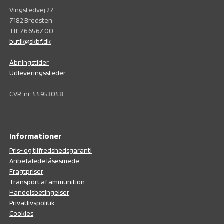
Vingstedvej 27
7182 Bredsten
Tlf. 76 65 67 00
butik@skbf.dk
Åbningstider
Udleveringssteder
CVR. nr. 44953048
Informationer
Pris- og tilfredshedsgaranti
Anbefalede låsesmede
Fragtpriser
Transport af ammunition
Handelsbetingelser
Privatlivspolitik
Cookies