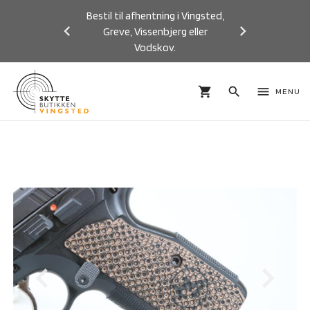
Bestil til afhentning i Vingsted,
Greve, Vissenbjerg eller
Vodskov.
Previous
Next
shopping_cart
search
menu
MENU