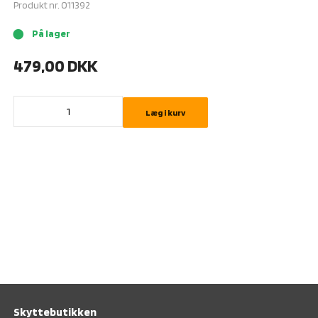
Produkt nr.
011392
På lager
brightness_1
479,00
DKK
Læg i kurv
Skyttebutikken