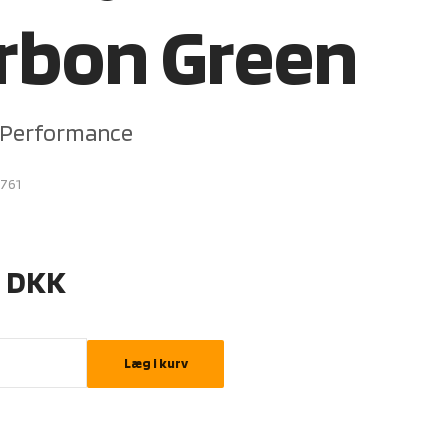
rbon Green
 Performance
1761
0
DKK
Læg i kurv