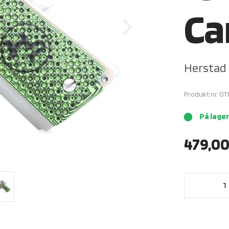
Ca
Herstad
Produkt nr.
01
På lager
brightness_1
479,0