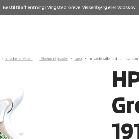
Bestil til afhentning i Vingsted, Greve, Vissenbjerg eller Vodskov.
Tilbehør til våben
Tilbehør til pistoler
Greb
HP Grebskaller 1911 Full - Carbon
H
Gr
191