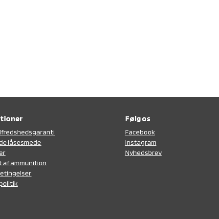
tioner
Følg os
tilfredshedsgaranti
F
acebook
de låsesmede
Instagram
er
N
yhedsbrev
t af ammunition
etingelser
politik