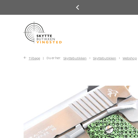
Previous
Next
Tilbage
Du er her:
Skyttebutikken
Skyttebutikken
Webshop