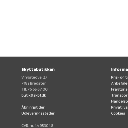
Skyttebutikken
Informa
Vingstedvej 27
Pris- og 
7182 Bredsten
Anbefale
Tlf. 76 65 67 00
Fragtpris
butik@skbf.dk
Transpor
Handelsb
Privatlivs
Åbningstider
Cookies
Udleveringssteder
CVR. nr. 44953048