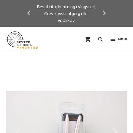
Bestil til afhentning i Vingsted,
Greve, Vissenbjerg eller
Vodskov.
Previous
Next
shopping_cart
search
menu
MENU