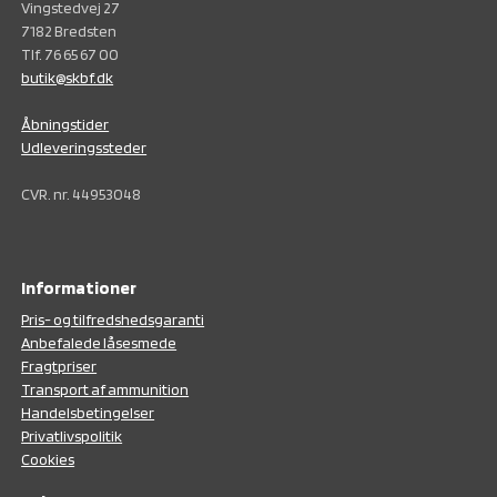
Vingstedvej 27
7182 Bredsten
Tlf. 76 65 67 00
butik@skbf.dk
Åbningstider
Udleveringssteder
CVR. nr. 44953048
Informationer
Pris- og tilfredshedsgaranti
Anbefalede låsesmede
Fragtpriser
Transport af ammunition
Handelsbetingelser
Privatlivspolitik
Cookies