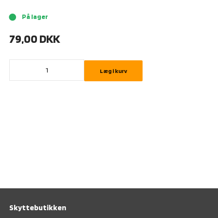
På lager
brightness_1
79,00
DKK
Læg i kurv
Skyttebutikken