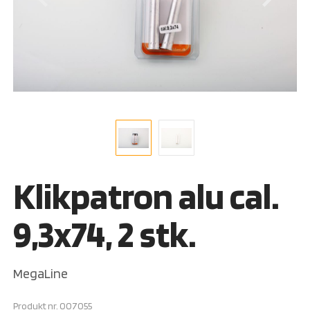
Klikpatron alu cal.
9,3x74, 2 stk.
MegaLine
Produkt nr.
007055