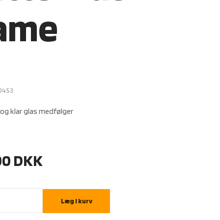
ame
0453
og klar glas medfølger
00
DKK
Læg i kurv