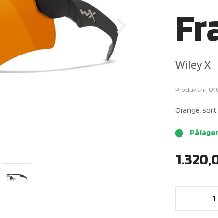
Fr
Wiley X
Produkt nr.
01
Orange, sort 
På lager
brightness_1
1.320,