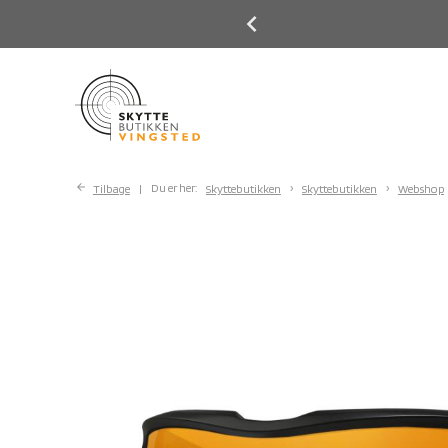
Previous
Next
Tilbage
Du er her:
Skyttebutikken
Skyttebutikken
Webshop