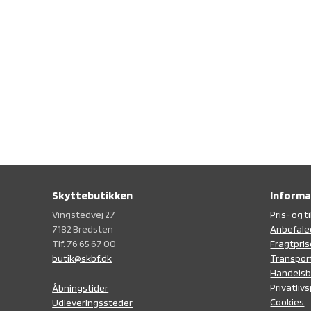
Skyttebutikken
Informa
Vingstedvej 27
Pris- og 
7182 Bredsten
Anbefale
Tlf. 76 65 67 00
Fragtpris
butik@skbf.dk
Transpor
Handelsb
Privatlivs
Åbningstider
Cookies
Udleveringssteder