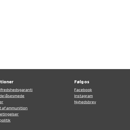
tioner
Følg os
tilfredshedsgaranti
F
acebook
de låsesmede
Instagram
er
N
yhedsbrev
t af ammunition
etingelser
politik