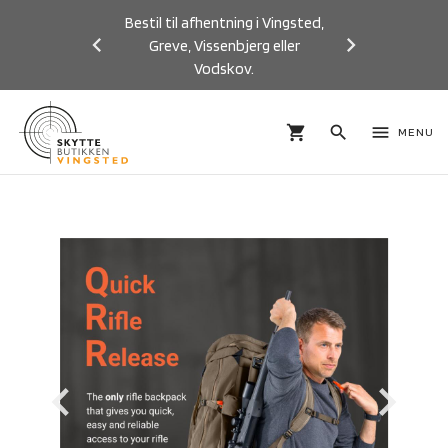
Bestil til afhentning i Vingsted,
Greve, Vissenbjerg eller
Vodskov.
Previous
Next
shopping_cart
search
menu
MENU