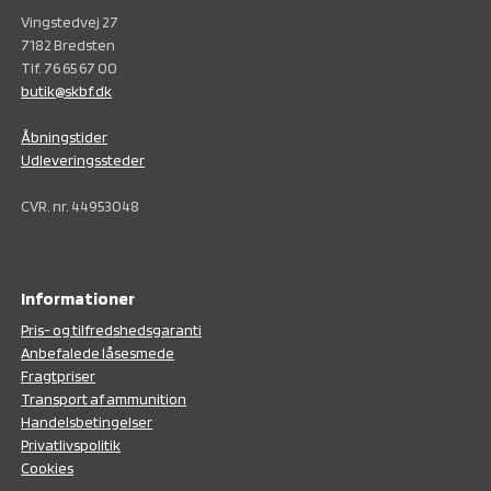
Vingstedvej 27
7182 Bredsten
Tlf. 76 65 67 00
butik@skbf.dk
Åbningstider
Udleveringssteder
CVR. nr. 44953048
Informationer
Pris- og tilfredshedsgaranti
Anbefalede låsesmede
Fragtpriser
Transport af ammunition
Handelsbetingelser
Privatlivspolitik
Cookies