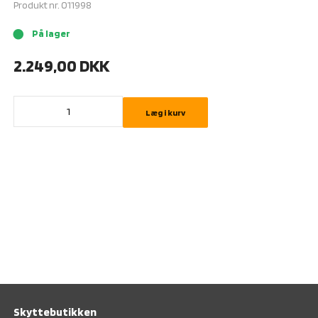
Produkt nr.
011998
På lager
brightness_1
2.249,00
DKK
Læg i kurv
Skyttebutikken